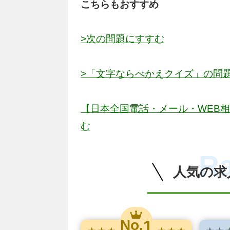
こちらもおすすめ
>次の問題にすすむ
>「文字ならべかえクイズ」の問
【日本全国電話・メール・WEB
む
R
人気の求
1
No.