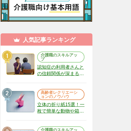
人気記事ランキング
介護職のスキルアッ
プ
認知症の利用者さんと
の信頼関係が深まる声
かけのコツ10選｜認知
症ケアの現場から
高齢者レクリエーシ
（22）
ョンのノウハウ
立体の折り紙15選！一
枚で簡単な動物や箱、
インテリアになる作品
まで
介護職のスキルアッ