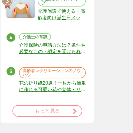
プ
介護施設で使える！高
齢者向け誕生日メッセ
ージの例文と書き方の
ポイント
介護士の常識
介護保険の申請方法は？条件や
必要なもの・認定を受けられな
かった場合の対処法
高齢者レクリエーションのノウ
ハウ
花の折り紙20選！一枚から簡単
に作れる可愛い花や立体・リー
スまで
もっと見る