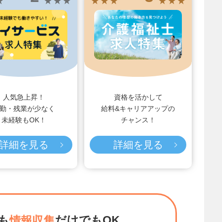
★
★ ★ ★
★ ★ ★
★ ★ ★
人気急上昇！
資格を活かして
勤・残業が少なく
給料&キャリアアップの
未経験もOK！
チャンス！
詳細を見る
詳細を見る
も
だけでもOK
情報収集