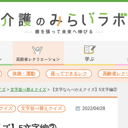
体操・運動
座ってできるレク
高齢者レク
イズ
>
文字並べ替えクイズ
>
【文字ならべかえクイズ】5文字編②
クイズ
文字並べ替えクイズ
2022/04/28
ズ】5文字編②