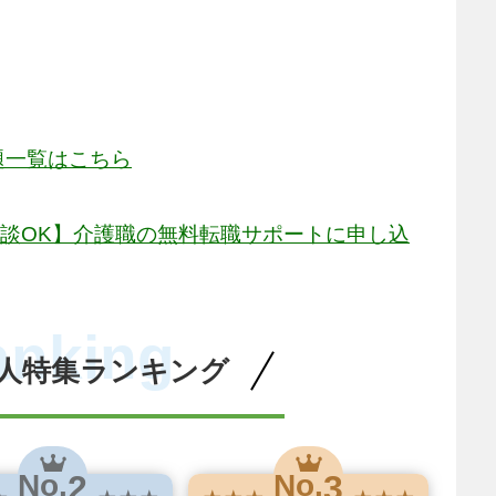
題一覧はこちら
相談OK】介護職の無料転職サポートに申し込
anking
人特集ランキング
2
3
No.
No.