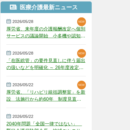
医療介護最新ニュース
2026/05/28
NEW
NEW
NEW
厚労省、来年度の介護報酬改定へ個別
サービスの議論開始 小多機や認知症
GH、厳しい経営環境に危機感
2026/05/28
NEW
NEW
「在医総管」の要件見直しに伴う届出
の扱いなどを明確化 ～ 26年度改定疑
義解釈
2026/05/22
NEW
厚労省、「リハビリ統括調整室」を新
設 法施行から約60年 制度見直し
視野
2026/05/22
2040年問題「全国一律ではない」