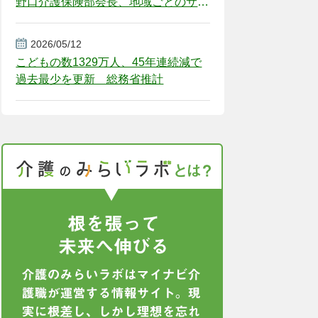
野口介護保険部会長、地域ごとのサー
ビス基盤整備を促す
2026/05/12
こどもの数1329万人、45年連続減で
過去最少を更新 総務省推計