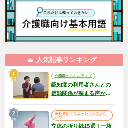
人気記事ランキング
介護職のスキルアップ
認知症の利用者さんとの
信頼関係が深まる声かけ
のコツ10選｜認知症ケア
の現場から（22）
高齢者レクリエーションのノウ
ハウ
立体の折り紙15選！一枚