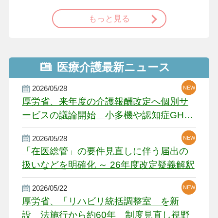
もっと見る
医療介護最新ニュース
2026/05/28
NEW
NEW
NEW
厚労省、来年度の介護報酬改定へ個別サ
ービスの議論開始 小多機や認知症GH、
厳しい経営環境に危機感
2026/05/28
NEW
NEW
「在医総管」の要件見直しに伴う届出の
扱いなどを明確化 ～ 26年度改定疑義解釈
2026/05/22
NEW
厚労省、「リハビリ統括調整室」を新
設 法施行から約60年 制度見直し視野