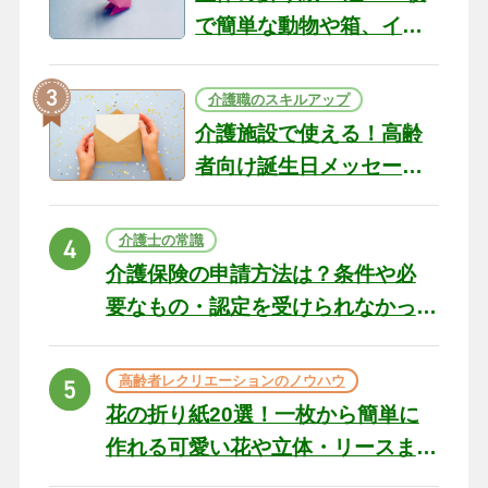
で簡単な動物や箱、イン
テリアになる作品まで
介護職のスキルアップ
介護施設で使える！高齢
者向け誕生日メッセージ
の例文と書き方のポイン
ト
介護士の常識
介護保険の申請方法は？条件や必
要なもの・認定を受けられなかっ
た場合の対処法
高齢者レクリエーションのノウハウ
花の折り紙20選！一枚から簡単に
作れる可愛い花や立体・リースま
で