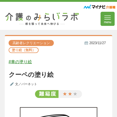
高齢者レクリエーション
2023/11/27
塗り絵（無料）
#車の塗り絵
クーペの塗り絵
文／バーネット