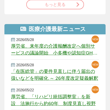
もっと見る
医療介護最新ニュース
2026/05/28
NEW
NEW
NEW
厚労省、来年度の介護報酬改定へ個別サ
ービスの議論開始 小多機や認知症GH、
厳しい経営環境に危機感
2026/05/28
NEW
NEW
「在医総管」の要件見直しに伴う届出の
扱いなどを明確化 ～ 26年度改定疑義解釈
2026/05/22
NEW
厚労省、「リハビリ統括調整室」を新
設 法施行から約60年 制度見直し視野