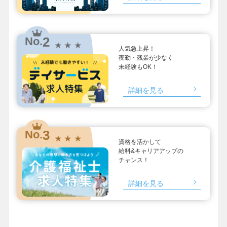
2
No.
★ ★ ★
人気急上昇！
夜勤・残業が少なく
未経験もOK！
詳細を見る
3
No.
★ ★ ★
資格を活かして
給料&キャリアアップの
チャンス！
詳細を見る