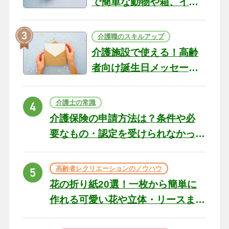
で簡単な動物や箱、イン
テリアになる作品まで
介護職のスキルアップ
介護施設で使える！高齢
者向け誕生日メッセージ
の例文と書き方のポイン
ト
介護士の常識
介護保険の申請方法は？条件や必
要なもの・認定を受けられなかっ
た場合の対処法
高齢者レクリエーションのノウハウ
花の折り紙20選！一枚から簡単に
作れる可愛い花や立体・リースま
で