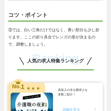
コツ・ポイント
③では、白い三角だけではなく、青い部分も少し折
ります。ここの折り具合でレンズの形が決まるの
で、調整しましょう。
Ranking
人気の求人特集ランキング
1
No.
★ ★ ★
高収入の非公開求人を
多数ご紹介！
詳細を見る