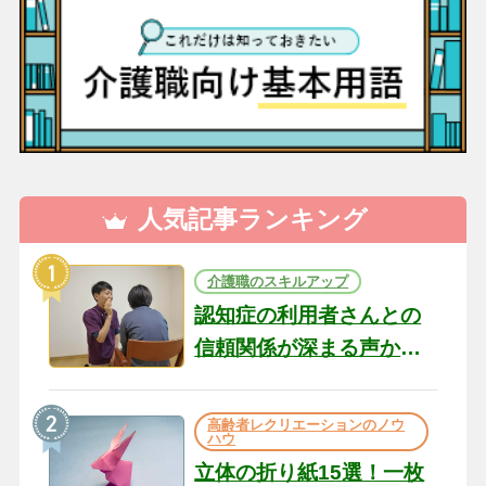
人気記事ランキング
介護職のスキルアップ
認知症の利用者さんとの
信頼関係が深まる声かけ
のコツ10選｜認知症ケア
の現場から（22）
高齢者レクリエーションのノウ
ハウ
立体の折り紙15選！一枚