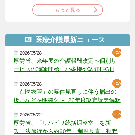
もっと見る
医療介護最新ニュース
2026/05/28
NEW
NEW
NEW
厚労省、来年度の介護報酬改定へ個別サ
ービスの議論開始 小多機や認知症GH、
厳しい経営環境に危機感
2026/05/28
NEW
NEW
「在医総管」の要件見直しに伴う届出の
扱いなどを明確化 ～ 26年度改定疑義解釈
2026/05/22
NEW
厚労省、「リハビリ統括調整室」を新
設 法施行から約60年 制度見直し視野