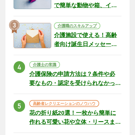
で簡単な動物や箱、イン
テリアになる作品まで
介護職のスキルアップ
介護施設で使える！高齢
者向け誕生日メッセージ
の例文と書き方のポイン
ト
介護士の常識
介護保険の申請方法は？条件や必
要なもの・認定を受けられなかっ
た場合の対処法
高齢者レクリエーションのノウハウ
花の折り紙20選！一枚から簡単に
作れる可愛い花や立体・リースま
で