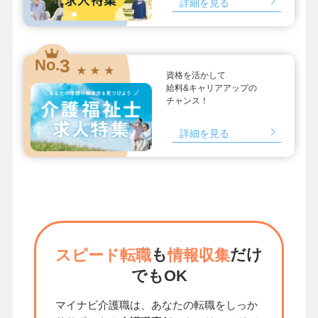
詳細を見る
3
No.
★ ★ ★
資格を活かして
給料&キャリアアップの
チャンス！
詳細を見る
も
だけ
スピード転職
情報収集
でもOK
マイナビ介護職は、あなたの転職をしっか