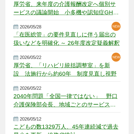
厚労省、来年度の介護報酬改定へ個別サ
ービスの議論開始 小多機や認知症GH、
厳しい経営環境に危機感
2026/05/28
NEW
NEW
「在医総管」の要件見直しに伴う届出の
扱いなどを明確化 ～ 26年度改定疑義解釈
2026/05/22
NEW
厚労省、「リハビリ統括調整室」を新
設 法施行から約60年 制度見直し視野
2026/05/22
2040年問題「全国一律ではない」 野口
介護保険部会長、地域ごとのサービス基
盤整備を促す
2026/05/12
こどもの数1329万人、45年連続減で過去