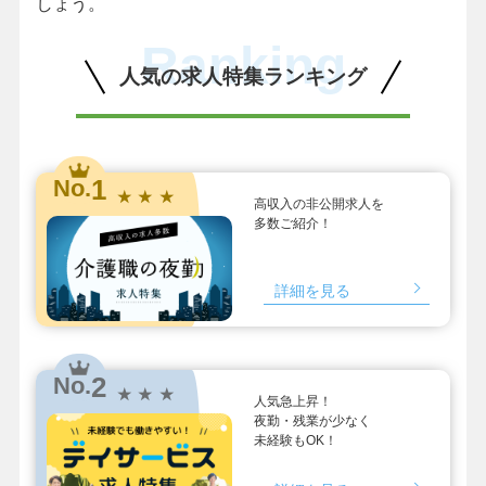
しょう。
Ranking
人気の求人特集ランキング
1
No.
★ ★ ★
高収入の非公開求人を
多数ご紹介！
詳細を見る
2
No.
★ ★ ★
人気急上昇！
夜勤・残業が少なく
未経験もOK！