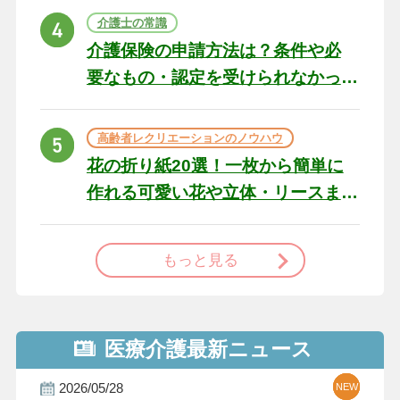
ト
介護士の常識
介護保険の申請方法は？条件や必
要なもの・認定を受けられなかっ
た場合の対処法
高齢者レクリエーションのノウハウ
花の折り紙20選！一枚から簡単に
作れる可愛い花や立体・リースま
で
もっと見る
医療介護最新ニュース
2026/05/28
NEW
NEW
NEW