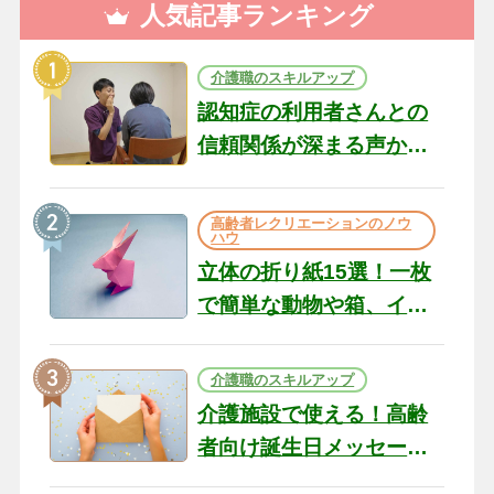
人気記事ランキング
介護職のスキルアップ
認知症の利用者さんとの
信頼関係が深まる声かけ
のコツ10選｜認知症ケア
の現場から（22）
高齢者レクリエーションのノウ
ハウ
立体の折り紙15選！一枚
で簡単な動物や箱、イン
テリアになる作品まで
介護職のスキルアップ
介護施設で使える！高齢
者向け誕生日メッセージ
の例文と書き方のポイン