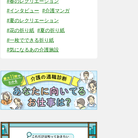
#春のレクリエーション
#インタビュー
#介護マンガ
#夏のレクリエーション
#花の折り紙
#夏の折り紙
#一枚でできる折り紙
#気になるあの介護施設