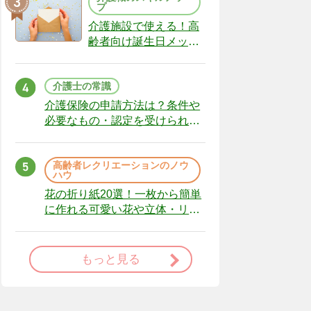
プ
介護施設で使える！高
齢者向け誕生日メッセ
ージの例文と書き方の
ポイント
介護士の常識
介護保険の申請方法は？条件や
必要なもの・認定を受けられな
かった場合の対処法
高齢者レクリエーションのノウ
ハウ
花の折り紙20選！一枚から簡単
に作れる可愛い花や立体・リー
スまで
もっと見る