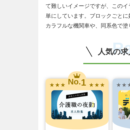
て難しいイメージですが、このイ
単にしています。ブロックごとに
カラフルな機関車や、同系色で塗
R
人気の求
1
No.
★ ★ ★
★ ★ ★
★ ★ 