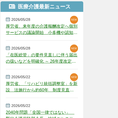
医療介護最新ニュース
2026/05/28
NEW
NEW
NEW
厚労省、来年度の介護報酬改定へ個別
サービスの議論開始 小多機や認知症
GH、厳しい経営環境に危機感
2026/05/28
NEW
NEW
「在医総管」の要件見直しに伴う届出
の扱いなどを明確化 ～ 26年度改定疑
義解釈
2026/05/22
NEW
厚労省、「リハビリ統括調整室」を新
設 法施行から約60年 制度見直し
視野
2026/05/22
2040年問題「全国一律ではない」