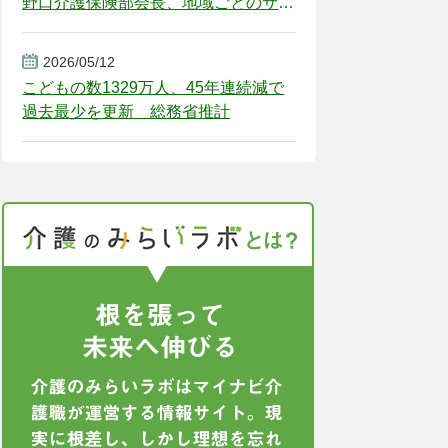
野口介護保険部会長、地域ごとのサー
ビス基盤整備を促す
2026/05/12
こどもの数1329万人、45年連続減で
過去最少を更新 総務省推計