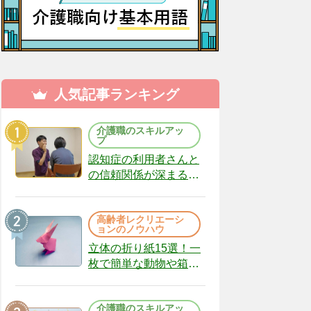
人気記事ランキング
介護職のスキルアッ
プ
認知症の利用者さんと
の信頼関係が深まる声
かけのコツ10選｜認知
症ケアの現場から
高齢者レクリエーシ
（22）
ョンのノウハウ
立体の折り紙15選！一
枚で簡単な動物や箱、
インテリアになる作品
まで
介護職のスキルアッ