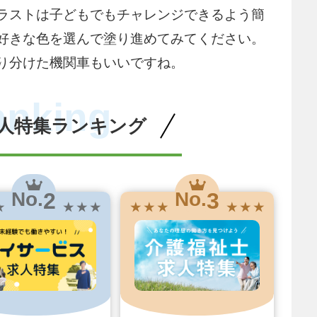
ラストは子どもでもチャレンジできるよう簡
好きな色を選んで塗り進めてみてください。
り分けた機関車もいいですね。
anking
人特集ランキング
2
3
No.
No.
★
★ ★ ★
★ ★ ★
★ ★ ★