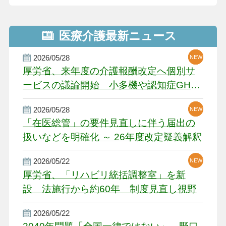
医療介護最新ニュース
2026/05/28
NEW
NEW
NEW
厚労省、来年度の介護報酬改定へ個別サ
ービスの議論開始 小多機や認知症GH、
厳しい経営環境に危機感
2026/05/28
NEW
NEW
「在医総管」の要件見直しに伴う届出の
扱いなどを明確化 ～ 26年度改定疑義解釈
2026/05/22
NEW
厚労省、「リハビリ統括調整室」を新
設 法施行から約60年 制度見直し視野
2026/05/22