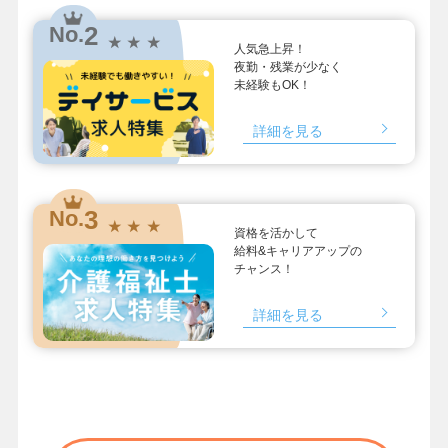
2
No.
★ ★ ★
人気急上昇！
夜勤・残業が少なく
未経験もOK！
詳細を見る
3
No.
★ ★ ★
資格を活かして
給料&キャリアアップの
チャンス！
詳細を見る