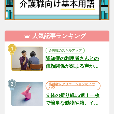
人気記事ランキング
介護職のスキルアップ
認知症の利用者さんとの
信頼関係が深まる声かけ
のコツ10選｜認知症ケア
の現場から（22）
高齢者レクリエーションのノウ
ハウ
立体の折り紙15選！一枚
で簡単な動物や箱、イン
テリアになる作品まで