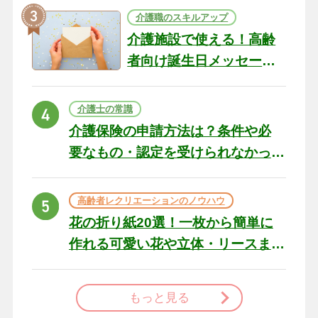
介護職のスキルアップ
介護施設で使える！高齢
者向け誕生日メッセージ
の例文と書き方のポイン
ト
介護士の常識
介護保険の申請方法は？条件や必
要なもの・認定を受けられなかっ
た場合の対処法
高齢者レクリエーションのノウハウ
花の折り紙20選！一枚から簡単に
作れる可愛い花や立体・リースま
で
もっと見る