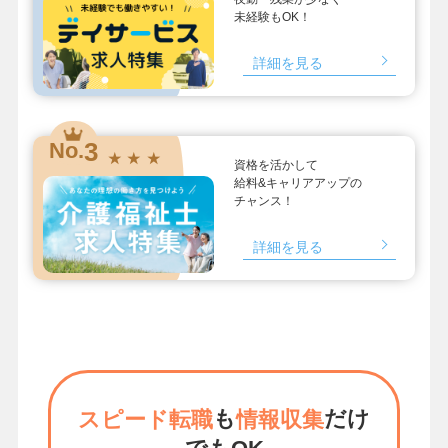
未経験もOK！
詳細を見る
3
No.
★ ★ ★
資格を活かして
給料&キャリアアップの
チャンス！
詳細を見る
も
だけ
スピード転職
情報収集