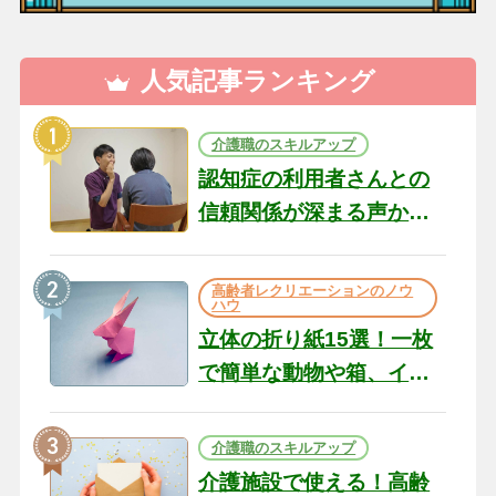
人気記事ランキング
介護職のスキルアップ
認知症の利用者さんとの
信頼関係が深まる声かけ
のコツ10選｜認知症ケア
の現場から（22）
高齢者レクリエーションのノウ
ハウ
立体の折り紙15選！一枚
で簡単な動物や箱、イン
テリアになる作品まで
介護職のスキルアップ
介護施設で使える！高齢