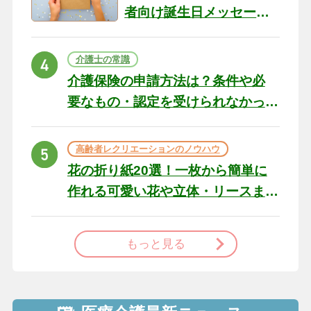
者向け誕生日メッセージ
の例文と書き方のポイン
ト
介護士の常識
介護保険の申請方法は？条件や必
要なもの・認定を受けられなかっ
た場合の対処法
高齢者レクリエーションのノウハウ
花の折り紙20選！一枚から簡単に
作れる可愛い花や立体・リースま
で
もっと見る