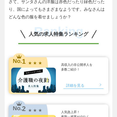
さて、サンタさんの洋服は赤色だったり緑色だった
り、国によってもさまざまなようです。みなさんは
どんな色の服を着せましょうか？
Ranking
人気の求人特集ランキング
1
No.
★ ★ ★
高収入の非公開求人を
多数ご紹介！
詳細を見る
2
No.
★ ★ ★
人気急上昇！
夜勤・残業が少なく