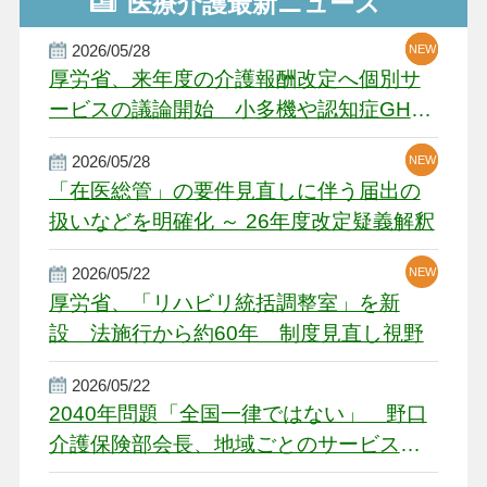
医療介護最新ニュース
2026/05/28
NEW
NEW
NEW
厚労省、来年度の介護報酬改定へ個別サ
ービスの議論開始 小多機や認知症GH、
厳しい経営環境に危機感
2026/05/28
NEW
NEW
「在医総管」の要件見直しに伴う届出の
扱いなどを明確化 ～ 26年度改定疑義解釈
2026/05/22
NEW
厚労省、「リハビリ統括調整室」を新
設 法施行から約60年 制度見直し視野
2026/05/22
2040年問題「全国一律ではない」 野口
介護保険部会長、地域ごとのサービス基
盤整備を促す