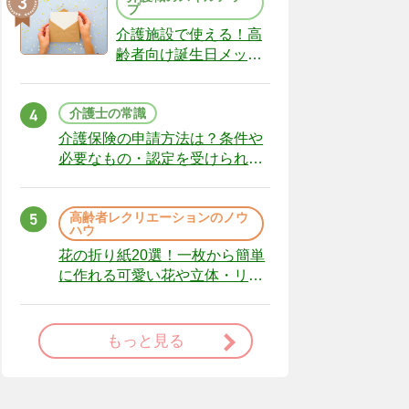
プ
介護施設で使える！高
齢者向け誕生日メッセ
ージの例文と書き方の
ポイント
介護士の常識
介護保険の申請方法は？条件や
必要なもの・認定を受けられな
かった場合の対処法
高齢者レクリエーションのノウ
ハウ
花の折り紙20選！一枚から簡単
に作れる可愛い花や立体・リー
スまで
もっと見る