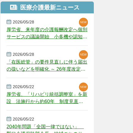
医療介護最新ニュース
2026/05/28
NEW
NEW
NEW
厚労省、来年度の介護報酬改定へ個別
サービスの議論開始 小多機や認知症
GH、厳しい経営環境に危機感
2026/05/28
NEW
NEW
「在医総管」の要件見直しに伴う届出
の扱いなどを明確化 ～ 26年度改定疑
義解釈
2026/05/22
NEW
厚労省、「リハビリ統括調整室」を新
設 法施行から約60年 制度見直し
視野
2026/05/22
2040年問題「全国一律ではない」