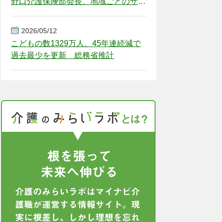
野口介護保険部会長、地域ごとのサー
ビス基盤整備を促す
2026/05/12
こどもの数1329万人、45年連続減で
過去最少を更新 総務省推計