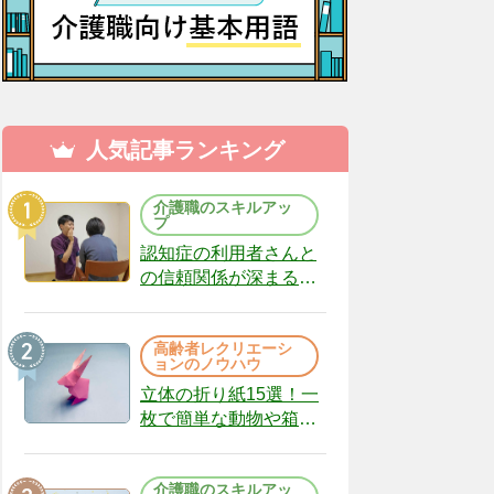
人気記事ランキング
介護職のスキルアッ
プ
認知症の利用者さんと
の信頼関係が深まる声
かけのコツ10選｜認知
症ケアの現場から
高齢者レクリエーシ
（22）
ョンのノウハウ
立体の折り紙15選！一
枚で簡単な動物や箱、
インテリアになる作品
まで
介護職のスキルアッ