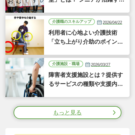
新しい事業「ジーバーFOO
D」に注目｜気になるあの介
介護職のスキルアップ
2026/04/22
護施設
利用者に心地よい介護技術
「立ち上がり介助のポイン
ト」｜認知症ケアの現場から
（41）
介護施設・職場
2026/03/27
障害者支援施設とは？提供す
るサービスの種類や支援内容
をわかりやすく解説
もっと見る