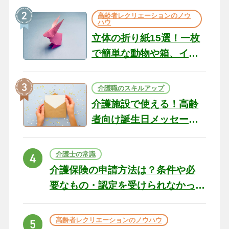
の現場から（22）
高齢者レクリエーションのノウ
ハウ
立体の折り紙15選！一枚
で簡単な動物や箱、イン
テリアになる作品まで
介護職のスキルアップ
介護施設で使える！高齢
者向け誕生日メッセージ
の例文と書き方のポイン
ト
介護士の常識
介護保険の申請方法は？条件や必
要なもの・認定を受けられなかっ
た場合の対処法
高齢者レクリエーションのノウハウ