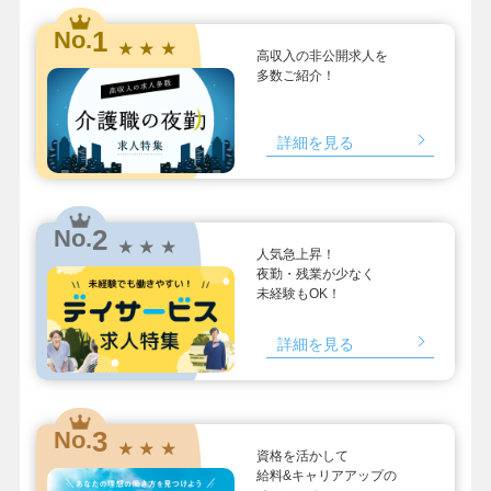
1
No.
★ ★ ★
高収入の非公開求人を
多数ご紹介！
詳細を見る
2
No.
★ ★ ★
人気急上昇！
夜勤・残業が少なく
未経験もOK！
詳細を見る
3
No.
★ ★ ★
資格を活かして
給料&キャリアアップの