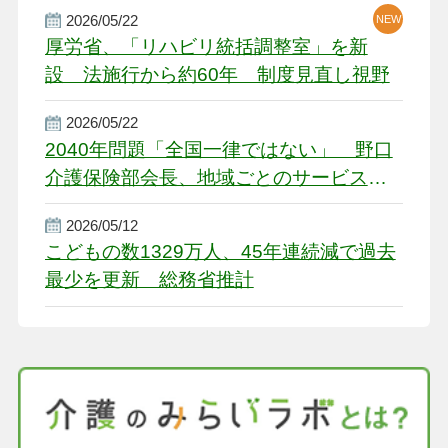
2026/05/22
NEW
厚労省、「リハビリ統括調整室」を新
設 法施行から約60年 制度見直し視野
2026/05/22
2040年問題「全国一律ではない」 野口
介護保険部会長、地域ごとのサービス基
盤整備を促す
2026/05/12
こどもの数1329万人、45年連続減で過去
最少を更新 総務省推計