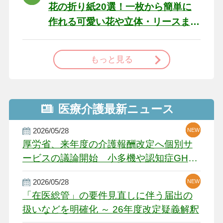
花の折り紙20選！一枚から簡単に
作れる可愛い花や立体・リースま
で
もっと見る
医療介護最新ニュース
2026/05/28
NEW
NEW
NEW
厚労省、来年度の介護報酬改定へ個別サ
ービスの議論開始 小多機や認知症GH、
厳しい経営環境に危機感
2026/05/28
NEW
NEW
「在医総管」の要件見直しに伴う届出の
扱いなどを明確化 ～ 26年度改定疑義解釈