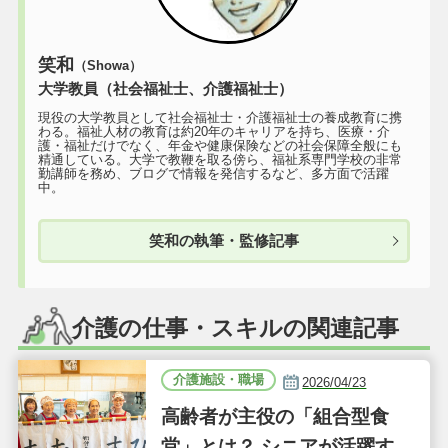
笑和
（Showa）
大学教員（社会福祉士、介護福祉士）
現役の大学教員として社会福祉士・介護福祉士の養成教育に携
わる。福祉人材の教育は約20年のキャリアを持ち、医療・介
護・福祉だけでなく、年金や健康保険などの社会保障全般にも
精通している。大学で教鞭を取る傍ら、福祉系専門学校の非常
勤講師を務め、ブログで情報を発信するなど、多方面で活躍
中。
笑和の執筆・監修記事
介護の仕事・スキルの関連記事
介護施設・職場
2026/04/23
高齢者が主役の「組合型食
堂」とは？ シニアが活躍する