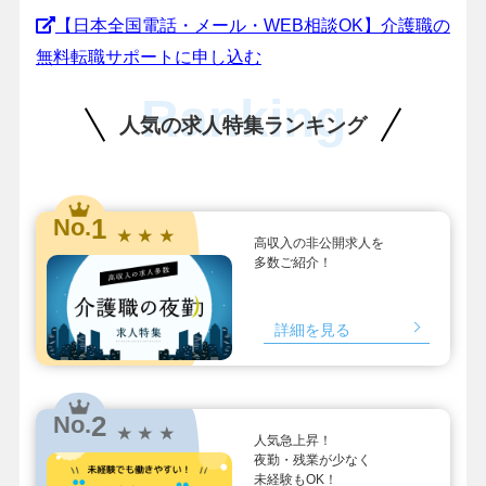
【日本全国電話・メール・WEB相談OK】介護職の
無料転職サポートに申し込む
Ranking
人気の求人特集ランキング
1
No.
★ ★ ★
高収入の非公開求人を
多数ご紹介！
詳細を見る
2
No.
★ ★ ★
人気急上昇！
夜勤・残業が少なく
未経験もOK！