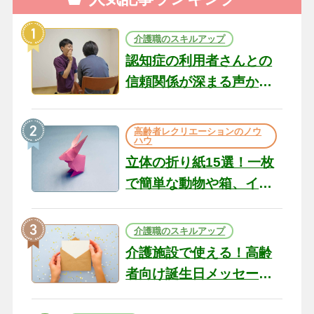
介護職のスキルアップ
認知症の利用者さんとの
信頼関係が深まる声かけ
のコツ10選｜認知症ケア
の現場から（22）
高齢者レクリエーションのノウ
ハウ
立体の折り紙15選！一枚
で簡単な動物や箱、イン
テリアになる作品まで
介護職のスキルアップ
介護施設で使える！高齢
者向け誕生日メッセージ
の例文と書き方のポイン