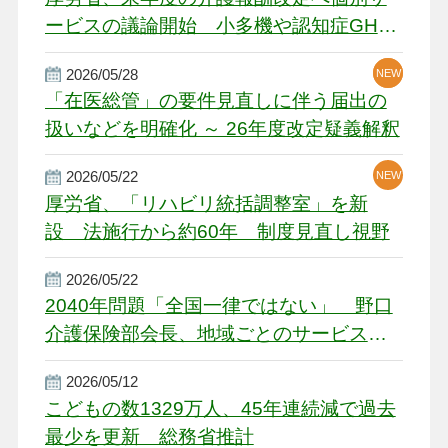
ービスの議論開始 小多機や認知症GH、
厳しい経営環境に危機感
2026/05/28
NEW
NEW
「在医総管」の要件見直しに伴う届出の
扱いなどを明確化 ～ 26年度改定疑義解釈
2026/05/22
NEW
厚労省、「リハビリ統括調整室」を新
設 法施行から約60年 制度見直し視野
2026/05/22
2040年問題「全国一律ではない」 野口
介護保険部会長、地域ごとのサービス基
盤整備を促す
2026/05/12
こどもの数1329万人、45年連続減で過去
最少を更新 総務省推計