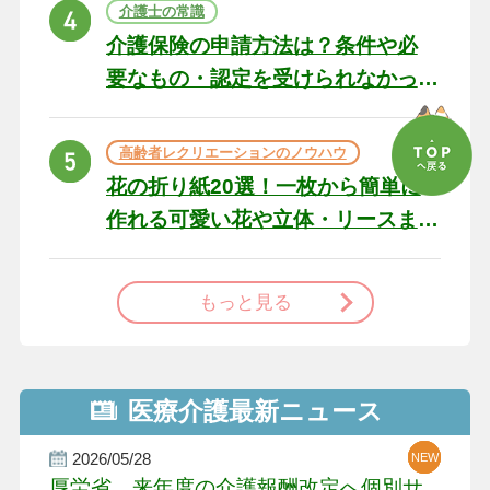
ト
介護士の常識
介護保険の申請方法は？条件や必
要なもの・認定を受けられなかっ
た場合の対処法
高齢者レクリエーションのノウハウ
花の折り紙20選！一枚から簡単に
作れる可愛い花や立体・リースま
で
もっと見る
医療介護最新ニュース
2026/05/28
NEW
NEW
NEW
厚労省、来年度の介護報酬改定へ個別サ