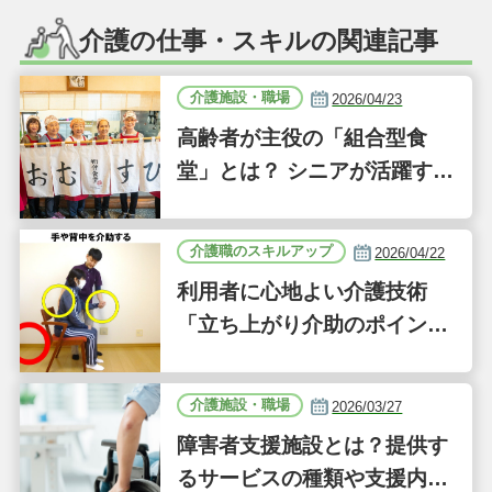
介護の仕事・スキルの関連記事
介護施設・職場
2026/04/23
高齢者が主役の「組合型食
堂」とは？ シニアが活躍する
新しい事業「ジーバーFOO
D」に注目｜気になるあの介
介護職のスキルアップ
2026/04/22
護施設
利用者に心地よい介護技術
「立ち上がり介助のポイン
ト」｜認知症ケアの現場から
（41）
介護施設・職場
2026/03/27
障害者支援施設とは？提供す
るサービスの種類や支援内容