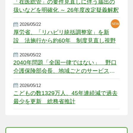
「在医総管」の要件見直しに伴う届出の
扱いなどを明確化 ～ 26年度改定疑義解釈
2026/05/22
NEW
厚労省、「リハビリ統括調整室」を新
設 法施行から約60年 制度見直し視野
2026/05/22
2040年問題「全国一律ではない」 野口
介護保険部会長、地域ごとのサービス基
盤整備を促す
2026/05/12
こどもの数1329万人、45年連続減で過去
最少を更新 総務省推計