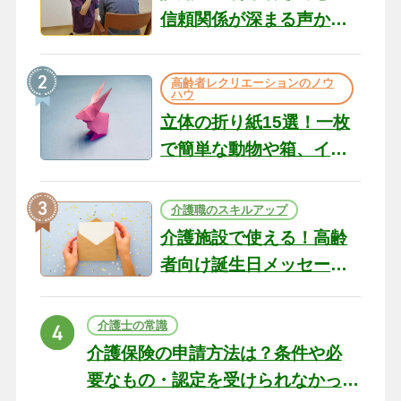
信頼関係が深まる声かけ
のコツ10選｜認知症ケア
の現場から（22）
高齢者レクリエーションのノウ
ハウ
立体の折り紙15選！一枚
で簡単な動物や箱、イン
テリアになる作品まで
介護職のスキルアップ
介護施設で使える！高齢
者向け誕生日メッセージ
の例文と書き方のポイン
ト
介護士の常識
介護保険の申請方法は？条件や必
要なもの・認定を受けられなかっ