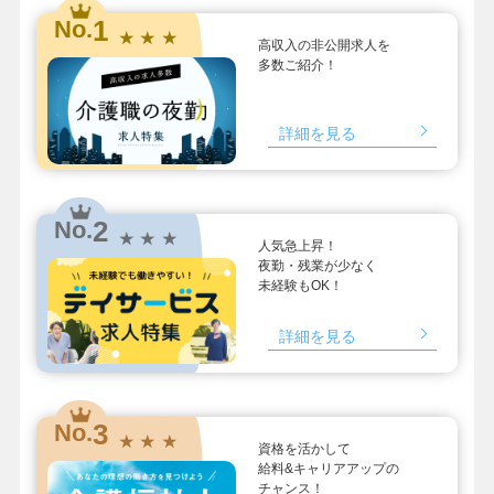
1
No.
★ ★ ★
高収入の非公開求人を
多数ご紹介！
詳細を見る
2
No.
★ ★ ★
人気急上昇！
夜勤・残業が少なく
未経験もOK！
詳細を見る
3
No.
★ ★ ★
資格を活かして
給料&キャリアアップの
チャンス！