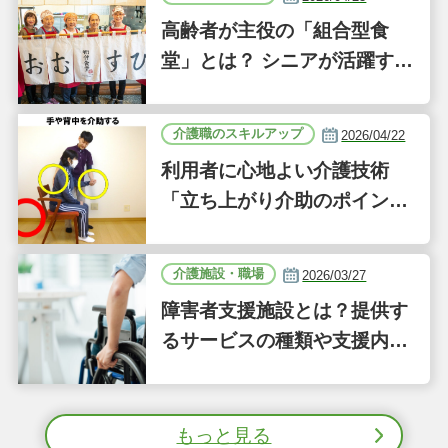
高齢者が主役の「組合型食
堂」とは？ シニアが活躍する
新しい事業「ジーバーFOO
D」に注目｜気になるあの介
介護職のスキルアップ
2026/04/22
護施設
利用者に心地よい介護技術
「立ち上がり介助のポイン
ト」｜認知症ケアの現場から
（41）
介護施設・職場
2026/03/27
障害者支援施設とは？提供す
るサービスの種類や支援内容
をわかりやすく解説
もっと見る