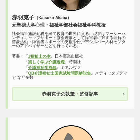
赤羽克子
（Katsuko Akaba）
元聖徳大学心理・福祉学部社会福祉学科教授
社会福祉施設勤務を経て教育の世界に入る。現在はマーシーハ
ンディキャップサポート協会理事として障害者に対する理解の
啓蒙活動・障害者スポーツの支援や松戸市シルバー人材センタ
ーのアドバイザーなどを行っている。
著書：『
』日本実業出版社
3福祉士の本
『
』時潮社
楽しく学ぶ介護過程
『
』ミネルヴァ
介護福祉学辞典
『
』メディックメディ
QB介護福祉士国家試験問題解説集
ア など多数
赤羽克子の執筆・監修記事