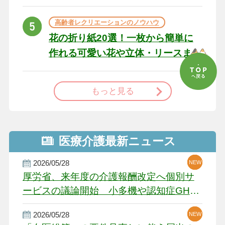
た場合の対処法
高齢者レクリエーションのノウハウ
花の折り紙20選！一枚から簡単に
作れる可愛い花や立体・リースま
で
もっと見る
医療介護最新ニュース
2026/05/28
NEW
NEW
NEW
厚労省、来年度の介護報酬改定へ個別サ
ービスの議論開始 小多機や認知症GH、
厳しい経営環境に危機感
2026/05/28
NEW
NEW