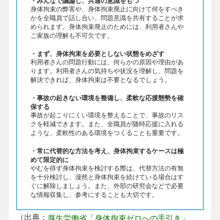
・みんなで議論し、共通の意識をもつ
身体拘束の弊害や、身体拘束廃止に向けて何をすべき
かを全職員で話し合い、問題意識を共有することが求
められます。身体拘束廃止のためには、利用者さんや
ご家族の理解も不可欠です。
・まず、身体拘束を必要としない状態をめざす
利用者さんの問題行動には、何らかの原因や理由があ
ります。利用者さんの気持ちや状況を理解し、問題を
解決できれば、身体拘束は不要となるでしょう。
・事故の起きない環境を整備し、柔軟な応援態勢を確
保する
事故が起こりにくい環境を整えることで、事故のリス
クを軽減できます。また、全職員が随時応援に入れる
ような、柔軟性のある環境をつくることも重要です。
・常に代替的な方法を考え、身体拘束するケースは極
めて限定的に
やむを得ず身体拘束を検討する際は、代替方法の有無
を十分検討し、漫然と身体拘束を続けている場合はす
ぐに解除しましょう。また、外部の研究会などで必要
な情報収集し、参考にすることも大切です。
（出典：
厚生労働省「身体拘束ゼロへの手引き」