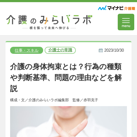
介護士の常識
仕事・スキル
2023/10/30
介護の身体拘束とは？行為の種類
や判断基準、問題の理由などを解
説
構成・文／介護のみらいラボ編集部 監修／赤羽克子