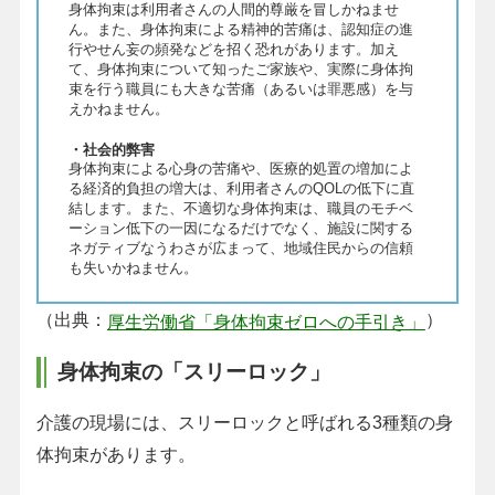
身体拘束は利用者さんの人間的尊厳を冒しかねませ
ん。また、身体拘束による精神的苦痛は、認知症の進
行やせん妄の頻発などを招く恐れがあります。加え
て、身体拘束について知ったご家族や、実際に身体拘
束を行う職員にも大きな苦痛（あるいは罪悪感）を与
えかねません。
・社会的弊害
身体拘束による心身の苦痛や、医療的処置の増加によ
る経済的負担の増大は、利用者さんのQOLの低下に直
結します。また、不適切な身体拘束は、職員のモチベ
ーション低下の一因になるだけでなく、施設に関する
ネガティブなうわさが広まって、地域住民からの信頼
も失いかねません。
（出典：
）
厚生労働省「身体拘束ゼロへの手引き」
身体拘束の「スリーロック」
介護の現場には、スリーロックと呼ばれる3種類の身
体拘束があります。