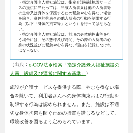
・指定介護老人福祉施設は、指定介護福祉施設サービ
スの提供に当たっては、当該入所者又は他の入所者等
の生命又は身体を保護するため緊急やむを得ない場合
を除き、身体的拘束その他入所者の行動を制限する行
為（以下「身体的拘束等」という）を行ってはならな
い。
・指定介護老人福祉施設は、前項の身体的拘束等を行
う場合には、その態様及び時間、その際の入所者の心
身の状況並びに緊急やむを得ない理由を記録しなけれ
ばならない。
（出典：
e-GOV法令検索「指定介護老人福祉施設の
）
人員、設備及び運営に関する基準」
施設が介護サービスを提供する際、やむを得ない場
合を除いて、利用者さんへの身体拘束および行動を
制限する行為は認められません。また、施設は不適
切な身体拘束を防ぐための措置を講じるなどして、
環境改善を図るよう定められています。