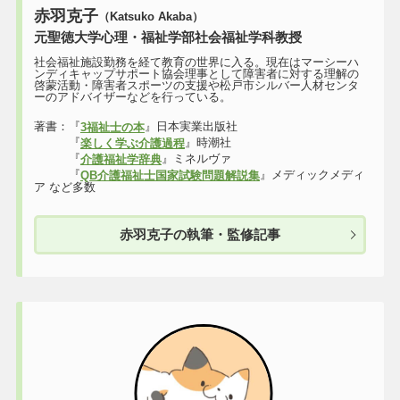
赤羽克子
（Katsuko Akaba）
元聖徳大学心理・福祉学部社会福祉学科教授
社会福祉施設勤務を経て教育の世界に入る。現在はマーシーハ
ンディキャップサポート協会理事として障害者に対する理解の
啓蒙活動・障害者スポーツの支援や松戸市シルバー人材センタ
ーのアドバイザーなどを行っている。
著書：『
』日本実業出版社
3福祉士の本
『
』時潮社
楽しく学ぶ介護過程
『
』ミネルヴァ
介護福祉学辞典
『
』メディックメディ
QB介護福祉士国家試験問題解説集
ア など多数
赤羽克子の執筆・監修記事