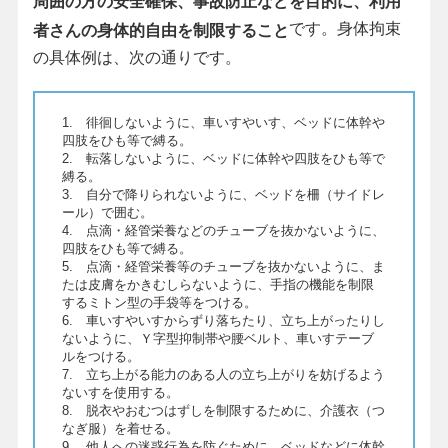
周囲の方の安全確保、事故防止などを目的に、利用
です。身体拘束
者さんの身体的自由を制限すること
の具体例は、次の通りです。
1. 徘徊しないように、車いすやいす、ベッドに体幹や
四肢をひも等で縛る。
2. 転落しないように、ベッドに体幹や四肢をひも等で
縛る。
3. 自分で降りられないように、ベッドを柵（サイドレ
ール）で囲む。
4. 点滴・経管栄養などのチューブを抜かないように、
四肢をひも等で縛る。
5. 点滴・経管栄養等のチューブを抜かないように、ま
たは皮膚をかきむしらないように、手指の機能を制限
するミトン型の手袋等をつける。
6. 車いすやいすからずり落ちたり、立ち上がったりし
ないように、Ｙ字型抑制帯や腰ベルト、車いすテーブ
ルをつける。
7. 立ち上がる能力のある人の立ち上がりを妨げるよう
ないすを使用する。
8. 脱衣やおむつはずしを制限するために、介護衣（つ
なぎ服）を着せる。
9. 他人への迷惑行為を防ぐために、ベッドなどに体幹