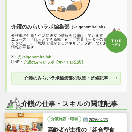
介護のみらいラボ編集部
（kaigonomirailab）
介護職の仕事と生活に役立つ情報をお届けしています！「最新
ニュース」「ほっとできる癒し術」「業界リーダーの貴重なイ
ンタビュー」「職場で活かせるスキルアップ術」などお役立ち
情報が満載★
X：
@kaigonomirailab
LINE：
介護のみらいラボ【マイナビ公式】
介護のみらいラボ編集部の執筆・監修記事
介護の仕事・スキルの関連記事
介護施設・職場
2026/04/23
高齢者が主役の「組合型食