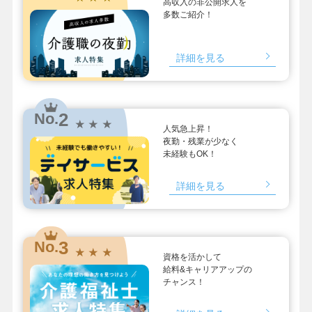
高収入の非公開求人を
多数ご紹介！
詳細を見る
2
No.
★ ★ ★
人気急上昇！
夜勤・残業が少なく
未経験もOK！
詳細を見る
3
No.
★ ★ ★
資格を活かして
給料&キャリアアップの
チャンス！