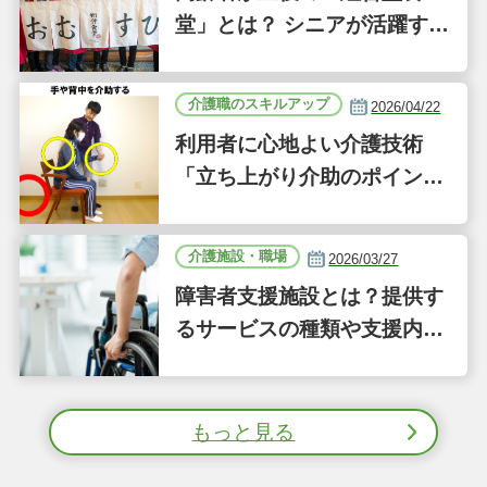
堂」とは？ シニアが活躍する
新しい事業「ジーバーFOO
D」に注目｜気になるあの介
介護職のスキルアップ
2026/04/22
護施設
利用者に心地よい介護技術
「立ち上がり介助のポイン
ト」｜認知症ケアの現場から
（41）
介護施設・職場
2026/03/27
障害者支援施設とは？提供す
るサービスの種類や支援内容
をわかりやすく解説
もっと見る