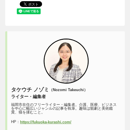
タケウチ ノゾミ
（Nozomi Takeuchi）
ライター・編集者
福岡市在住のフリーライター・編集者。介護、医療、ビジネス
を中心に幅広いジャンルの記事を執筆。趣味は観劇と美術鑑
賞、猫を揉むこと。
HP：
https://fukuoka-kurashi.com/