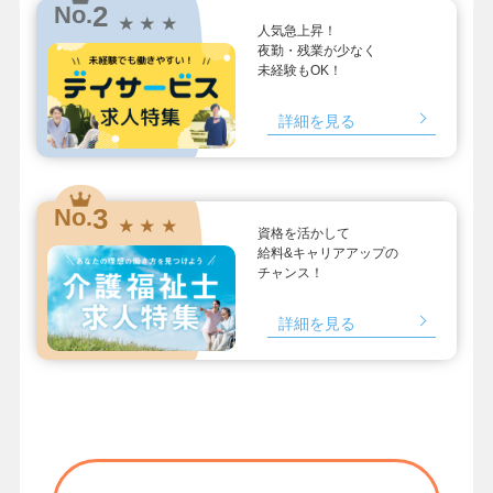
2
No.
★ ★ ★
人気急上昇！
夜勤・残業が少なく
未経験もOK！
詳細を見る
3
No.
★ ★ ★
資格を活かして
給料&キャリアアップの
チャンス！
詳細を見る