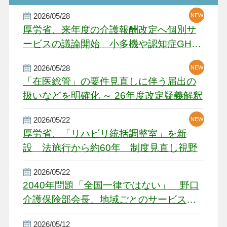
2026/05/28
NEW
NEW
NEW
厚労省、来年度の介護報酬改定へ個別サ
ービスの議論開始 小多機や認知症GH、
厳しい経営環境に危機感
2026/05/28
NEW
NEW
「在医総管」の要件見直しに伴う届出の
扱いなどを明確化 ～ 26年度改定疑義解釈
2026/05/22
NEW
厚労省、「リハビリ統括調整室」を新
設 法施行から約60年 制度見直し視野
2026/05/22
2040年問題「全国一律ではない」 野口
介護保険部会長、地域ごとのサービス基
盤整備を促す
2026/05/12