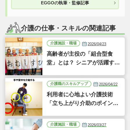
EGGOの執筆・監修記事
介護の仕事・スキルの関連記事
介護施設・職場
2026/04/23
高齢者が主役の「組合型食
堂」とは？ シニアが活躍する
新しい事業「ジーバーFOO
D」に注目｜気になるあの介
介護職のスキルアップ
2026/04/22
護施設
利用者に心地よい介護技術
「立ち上がり介助のポイン
ト」｜認知症ケアの現場から
（41）
介護施設・職場
2026/03/27