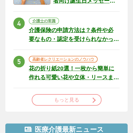
者向け誕生日メッセージ
の例文と書き方のポイン
ト
介護士の常識
介護保険の申請方法は？条件や必
要なもの・認定を受けられなかっ
た場合の対処法
高齢者レクリエーションのノウハウ
花の折り紙20選！一枚から簡単に
作れる可愛い花や立体・リースま
で
もっと見る
医療介護最新ニュース