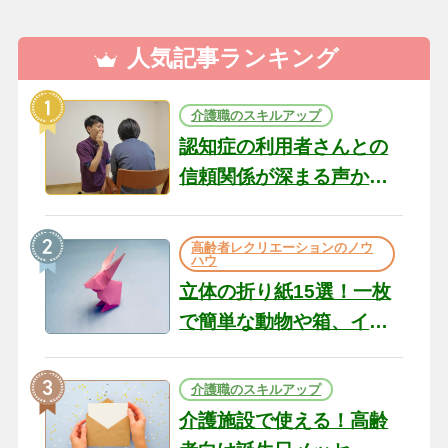
人気記事ランキング
介護職のスキルアップ
認知症の利用者さんとの
信頼関係が深まる声かけ
のコツ10選｜認知症ケア
の現場から（22）
高齢者レクリエーションのノウ
ハウ
立体の折り紙15選！一枚
で簡単な動物や箱、イン
テリアになる作品まで
介護職のスキルアップ
介護施設で使える！高齢