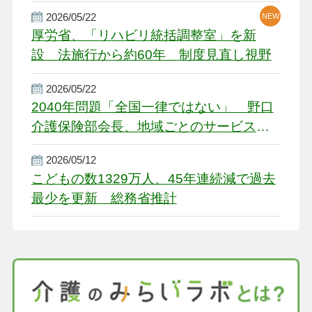
2026/05/22
NEW
厚労省、「リハビリ統括調整室」を新
設 法施行から約60年 制度見直し視野
2026/05/22
2040年問題「全国一律ではない」 野口
介護保険部会長、地域ごとのサービス基
盤整備を促す
2026/05/12
こどもの数1329万人、45年連続減で過去
最少を更新 総務省推計