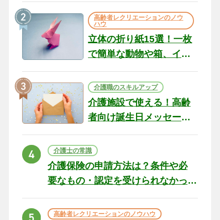
の現場から（22）
高齢者レクリエーションのノウ
ハウ
立体の折り紙15選！一枚
で簡単な動物や箱、イン
テリアになる作品まで
介護職のスキルアップ
介護施設で使える！高齢
者向け誕生日メッセージ
の例文と書き方のポイン
ト
介護士の常識
介護保険の申請方法は？条件や必
要なもの・認定を受けられなかっ
た場合の対処法
高齢者レクリエーションのノウハウ