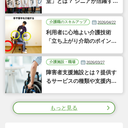
堂」とは？ シニアが活躍する
新しい事業「ジーバーFOO
D」に注目｜気になるあの介
介護職のスキルアップ
2026/04/22
護施設
利用者に心地よい介護技術
「立ち上がり介助のポイン
ト」｜認知症ケアの現場から
（41）
介護施設・職場
2026/03/27
障害者支援施設とは？提供す
るサービスの種類や支援内容
をわかりやすく解説
もっと見る