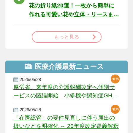
花の折り紙20選！一枚から簡単に
作れる可愛い花や立体・リースま
で
もっと見る
医療介護最新ニュース
2026/05/28
NEW
NEW
NEW
厚労省、来年度の介護報酬改定へ個別サ
ービスの議論開始 小多機や認知症GH、
厳しい経営環境に危機感
2026/05/28
NEW
NEW
「在医総管」の要件見直しに伴う届出の
扱いなどを明確化 ～ 26年度改定疑義解釈