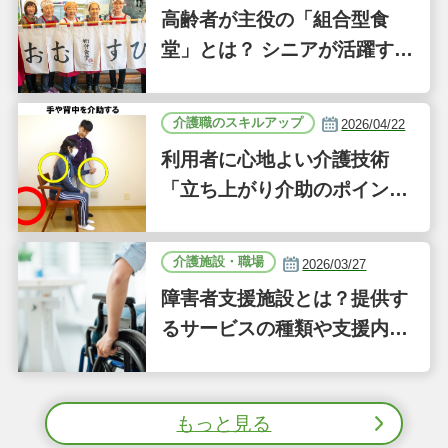
高齢者が主役の「組合型食
堂」とは？ シニアが活躍する
新しい事業「ジーバーFOO
D」に注目｜気になるあの介
介護職のスキルアップ
2026/04/22
護施設
利用者に心地よい介護技術
「立ち上がり介助のポイン
ト」｜認知症ケアの現場から
（41）
介護施設・職場
2026/03/27
障害者支援施設とは？提供す
るサービスの種類や支援内容
をわかりやすく解説
もっと見る