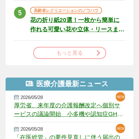
高齢者レクリエーションのノウハウ
花の折り紙20選！一枚から簡単に
作れる可愛い花や立体・リースま
で
もっと見る
医療介護最新ニュース
2026/05/28
NEW
NEW
NEW
厚労省、来年度の介護報酬改定へ個別サ
ービスの議論開始 小多機や認知症GH、
厳しい経営環境に危機感
2026/05/28
NEW
NEW
「在医総管」の要件見直しに伴う届出の