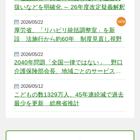
扱いなどを明確化 ～ 26年度改定疑義解釈
2026/05/22
NEW
厚労省、「リハビリ統括調整室」を新
設 法施行から約60年 制度見直し視野
2026/05/22
2040年問題「全国一律ではない」 野口
介護保険部会長、地域ごとのサービス基
盤整備を促す
2026/05/12
こどもの数1329万人、45年連続減で過去
最少を更新 総務省推計