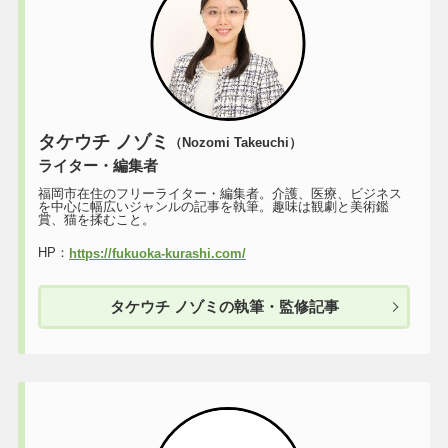
タケウチ ノゾミ
（Nozomi Takeuchi）
ライター・編集者
福岡市在住のフリーライター・編集者。介護、医療、ビジネス
を中心に幅広いジャンルの記事を執筆。趣味は観劇と美術鑑
賞、猫を揉むこと。
HP：
https://fukuoka-kurashi.com/
タケウチ ノゾミの執筆・監修記事