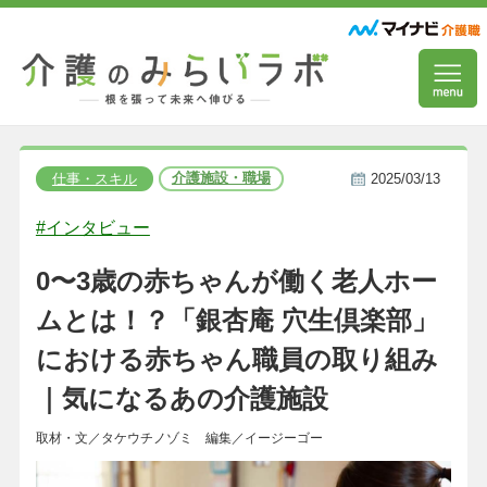
介護施設・職場
仕事・スキル
2025/03/13
#インタビュー
0〜3歳の赤ちゃんが働く老人ホー
ムとは！？「銀杏庵 穴生倶楽部」
における赤ちゃん職員の取り組み
｜気になるあの介護施設
取材・文／タケウチノゾミ 編集／イージーゴー