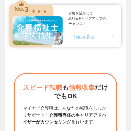
3
No.
★ ★ ★
資格を活かして
給料&キャリアアップの
チャンス！
詳細を見る
も
だけ
スピード転職
情報収集
でもOK
マイナビ介護職は、あなたの転職をしっか
りサポート！
介護職専任のキャリアアドバ
を行います。
イザーがカウンセリング