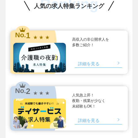
Ranking
人気の求人特集ランキング
1
No.
★ ★ ★
高収入の非公開求人を
多数ご紹介！
詳細を見る
2
No.
★ ★ ★
人気急上昇！
夜勤・残業が少なく
未経験もOK！
詳細を見る