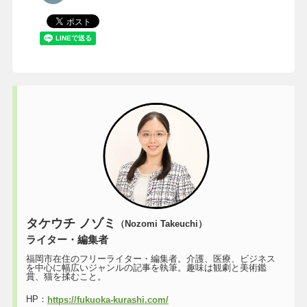
タケウチ ノゾミ
（Nozomi Takeuchi）
ライター・編集者
福岡市在住のフリーライター・編集者。介護、医療、ビジネス
を中心に幅広いジャンルの記事を執筆。趣味は観劇と美術鑑
賞、猫を揉むこと。
HP：
https://fukuoka-kurashi.com/