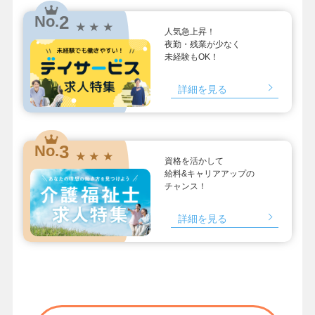
2
No.
★ ★ ★
人気急上昇！
夜勤・残業が少なく
未経験もOK！
詳細を見る
3
No.
★ ★ ★
資格を活かして
給料&キャリアアップの
チャンス！
詳細を見る