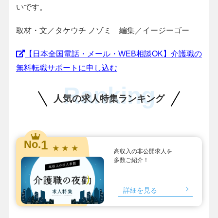
いです。
取材・文／タケウチ ノゾミ 編集／イージーゴー
【日本全国電話・メール・WEB相談OK】介護職の
無料転職サポートに申し込む
Ranking
人気の求人特集ランキング
1
No.
★ ★ ★
高収入の非公開求人を
多数ご紹介！
詳細を見る