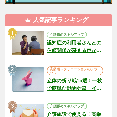
人気記事ランキング
介護職のスキルアップ
認知症の利用者さんとの
信頼関係が深まる声かけ
のコツ10選｜認知症ケア
の現場から（22）
高齢者レクリエーションのノウ
ハウ
立体の折り紙15選！一枚
で簡単な動物や箱、イン
テリアになる作品まで
介護職のスキルアップ
介護施設で使える！高齢