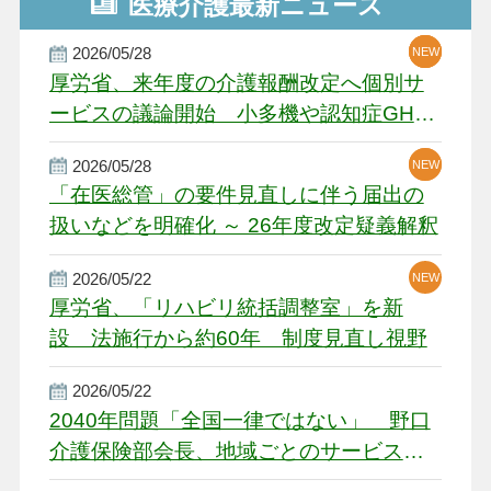
医療介護最新ニュース
2026/05/28
NEW
NEW
NEW
厚労省、来年度の介護報酬改定へ個別サ
ービスの議論開始 小多機や認知症GH、
厳しい経営環境に危機感
2026/05/28
NEW
NEW
「在医総管」の要件見直しに伴う届出の
扱いなどを明確化 ～ 26年度改定疑義解釈
2026/05/22
NEW
厚労省、「リハビリ統括調整室」を新
設 法施行から約60年 制度見直し視野
2026/05/22
2040年問題「全国一律ではない」 野口
介護保険部会長、地域ごとのサービス基
盤整備を促す