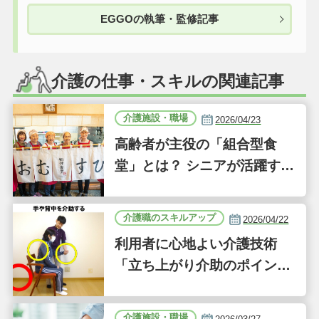
EGGOの執筆・監修記事
介護の仕事・スキルの関連記事
介護施設・職場
2026/04/23
高齢者が主役の「組合型食
堂」とは？ シニアが活躍する
新しい事業「ジーバーFOO
D」に注目｜気になるあの介
介護職のスキルアップ
2026/04/22
護施設
利用者に心地よい介護技術
「立ち上がり介助のポイン
ト」｜認知症ケアの現場から
（41）
介護施設・職場