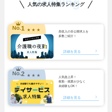
Ranking
人気の求人特集ランキング
1
No.
★ ★ ★
高収入の非公開求人を
多数ご紹介！
詳細を見る
2
No.
★ ★ ★
人気急上昇！
夜勤・残業が少なく
未経験もOK！
詳細を見る