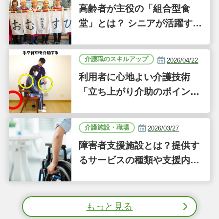
高齢者が主役の「組合型食
堂」とは？ シニアが活躍する
新しい事業「ジーバーFOO
D」に注目｜気になるあの介
介護職のスキルアップ
2026/04/22
護施設
利用者に心地よい介護技術
「立ち上がり介助のポイン
ト」｜認知症ケアの現場から
（41）
介護施設・職場
2026/03/27
障害者支援施設とは？提供す
るサービスの種類や支援内容
をわかりやすく解説
もっと見る