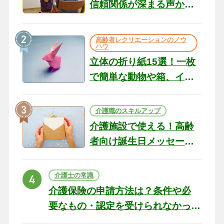
信頼関係が深まる声かけ
のコツ10選｜認知症ケア
の現場から（22）
高齢者レクリエーションのノウ
ハウ
立体の折り紙15選！一枚
で簡単な動物や箱、イン
テリアになる作品まで
介護職のスキルアップ
介護施設で使える！高齢
者向け誕生日メッセージ
の例文と書き方のポイン
ト
介護士の常識
介護保険の申請方法は？条件や必
要なもの・認定を受けられなかっ
た場合の対処法