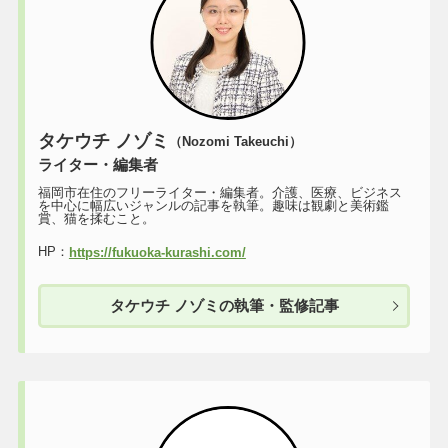
タケウチ ノゾミ
（Nozomi Takeuchi）
ライター・編集者
福岡市在住のフリーライター・編集者。介護、医療、ビジネス
を中心に幅広いジャンルの記事を執筆。趣味は観劇と美術鑑
賞、猫を揉むこと。
HP：
https://fukuoka-kurashi.com/
タケウチ ノゾミの執筆・監修記事