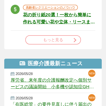
高齢者レクリエーションのノウハウ
花の折り紙20選！一枚から簡単に
作れる可愛い花や立体・リースま
で
もっと見る
医療介護最新ニュース
2026/05/28
NEW
NEW
NEW
厚労省、来年度の介護報酬改定へ個別サ
ービスの議論開始 小多機や認知症GH、
厳しい経営環境に危機感
2026/05/28
NEW
NEW
「在医総管」の要件見直しに伴う届出の