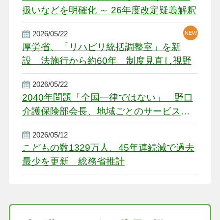
扱いなどを明確化 ～ 26年度改定疑義解釈
2026/05/22
NEW
厚労省、「リハビリ統括調整室」を新
設 法施行から約60年 制度見直し視野
2026/05/22
2040年問題「全国一律ではない」 野口
介護保険部会長、地域ごとのサービス基
盤整備を促す
2026/05/12
こどもの数1329万人、45年連続減で過去
最少を更新 総務省推計