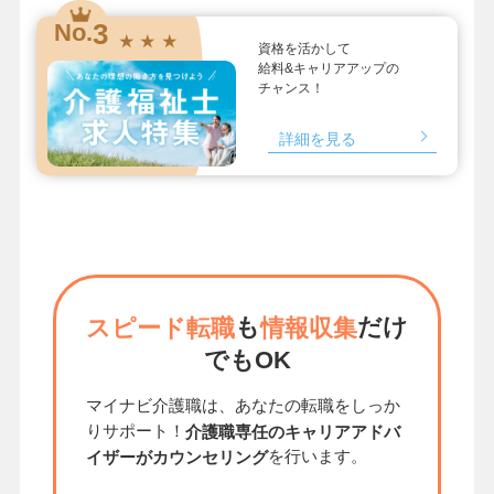
3
No.
★ ★ ★
資格を活かして
給料&キャリアアップの
チャンス！
詳細を見る
も
だけ
スピード転職
情報収集
でもOK
マイナビ介護職は、あなたの転職をしっか
りサポート！
介護職専任のキャリアアドバ
を行います。
イザーがカウンセリング