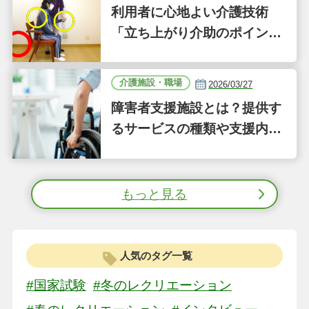
利用者に心地よい介護技術
「立ち上がり介助のポイン
ト」｜認知症ケアの現場から
（41）
介護施設・職場
2026/03/27
障害者支援施設とは？提供す
るサービスの種類や支援内容
をわかりやすく解説
もっと見る
人気のタグ一覧
#国家試験
#冬のレクリエーション