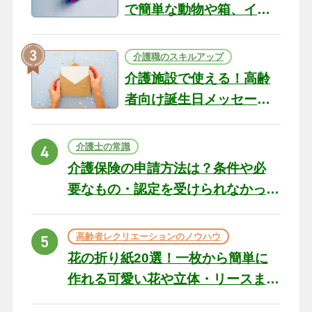
で簡単な動物や箱、イン
テリアになる作品まで
介護職のスキルアップ
介護施設で使える！高齢
者向け誕生日メッセージ
の例文と書き方のポイン
ト
介護士の常識
介護保険の申請方法は？条件や必
要なもの・認定を受けられなかっ
た場合の対処法
高齢者レクリエーションのノウハウ
花の折り紙20選！一枚から簡単に
作れる可愛い花や立体・リースま
で