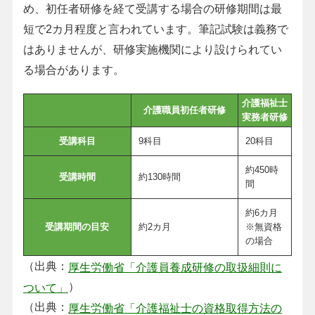
め、初任者研修を経て受講する場合の研修期間は最
短で2カ月程度と言われています。筆記試験は義務で
はありませんが、研修実施機関により設けられてい
る場合があります。
介護福祉士
介護職員初任者研修
実務者研修
受講科目
9科目
20科目
約450時
受講時間
約130時間
間
約6カ月
受講期間の目安
約2カ月
※無資格
の場合
（出典：
厚生労働省「介護員養成研修の取扱細則に
）
ついて」
（出典：
厚生労働省「介護福祉士の資格取得方法の