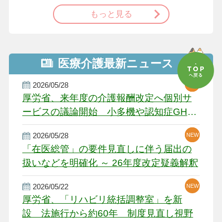
もっと見る
医療介護最新ニュース
2026/05/28
NEW
NEW
NEW
厚労省、来年度の介護報酬改定へ個別サ
ービスの議論開始 小多機や認知症GH、
厳しい経営環境に危機感
2026/05/28
NEW
NEW
「在医総管」の要件見直しに伴う届出の
扱いなどを明確化 ～ 26年度改定疑義解釈
2026/05/22
NEW
厚労省、「リハビリ統括調整室」を新
設 法施行から約60年 制度見直し視野