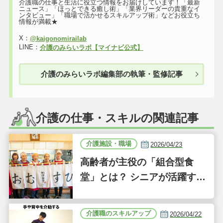
介護職の仕事と生活に役立つ情報をお届けしています！「最新
ニュース」「ほっとできる癒し術」「業界リーダーの貴重なイ
ンタビュー」「職場で活かせるスキルアップ術」などお役立ち
情報が満載★
X：
@kaigonomirailab
LINE：
介護のみらいラボ【マイナビ公式】
介護のみらいラボ編集部の執筆・監修記事
介護の仕事・スキルの関連記事
介護施設・職場
2026/04/23
高齢者が主役の「組合型食
堂」とは？ シニアが活躍する
新しい事業「ジーバーFOO
D」に注目｜気になるあの介
介護職のスキルアップ
2026/04/22
護施設