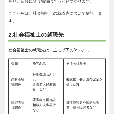
あり、自分に合う職場はきっと見つかります。
ここからは、社会福祉士の就職先について解説しま
す。
2.社会福祉士の就職先
社会福祉士の就職先は、主に以下の8つです。
分類
施設名称
支援の対象者
特別養護老人ホー
高齢者福
ム
要支援・要介護の認定を
祉関係
介護老人保健施
受けた方
設 など
障害者支援施設
障害者福
身体障害者や知的障害
相談支援事業所
祉関係
者、精神障害者など
など