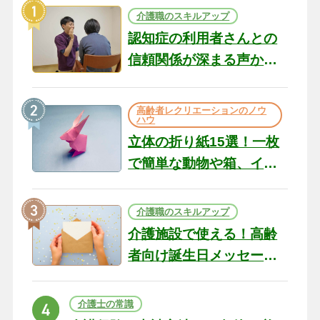
介護職のスキルアップ
認知症の利用者さんとの
信頼関係が深まる声かけ
のコツ10選｜認知症ケア
の現場から（22）
高齢者レクリエーションのノウ
ハウ
立体の折り紙15選！一枚
で簡単な動物や箱、イン
テリアになる作品まで
介護職のスキルアップ
介護施設で使える！高齢
者向け誕生日メッセージ
の例文と書き方のポイン
ト
介護士の常識