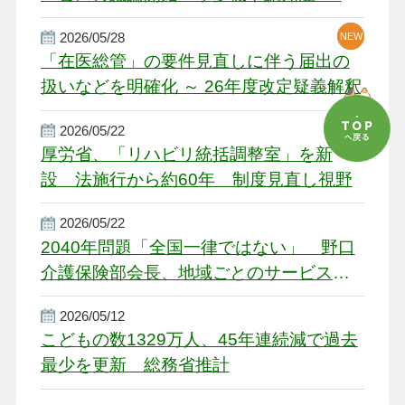
厳しい経営環境に危機感
2026/05/28
NEW
NEW
「在医総管」の要件見直しに伴う届出の
扱いなどを明確化 ～ 26年度改定疑義解釈
2026/05/22
NEW
厚労省、「リハビリ統括調整室」を新
設 法施行から約60年 制度見直し視野
2026/05/22
2040年問題「全国一律ではない」 野口
介護保険部会長、地域ごとのサービス基
盤整備を促す
2026/05/12
こどもの数1329万人、45年連続減で過去
最少を更新 総務省推計