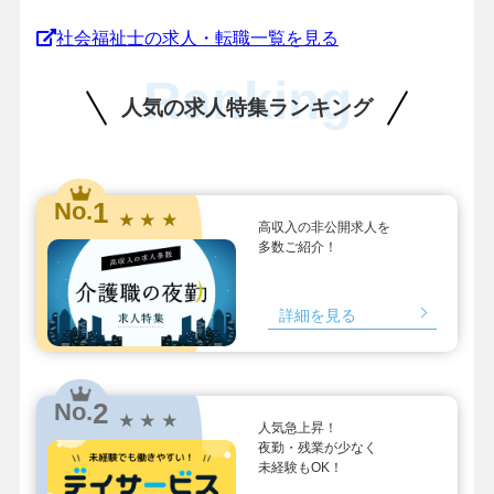
社会福祉士の求人・転職一覧を見る
Ranking
人気の求人特集ランキング
1
No.
★ ★ ★
高収入の非公開求人を
多数ご紹介！
詳細を見る
2
No.
★ ★ ★
人気急上昇！
夜勤・残業が少なく
未経験もOK！