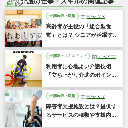
介護の仕事・スキルの関連記事
介護施設・職場
2026/04/23
高齢者が主役の「組合型食
堂」とは？ シニアが活躍する
新しい事業「ジーバーFOO
D」に注目｜気になるあの介
介護職のスキルアップ
2026/04/22
護施設
利用者に心地よい介護技術
「立ち上がり介助のポイン
ト」｜認知症ケアの現場から
（41）
介護施設・職場
2026/03/27
障害者支援施設とは？提供す
るサービスの種類や支援内容
をわかりやすく解説