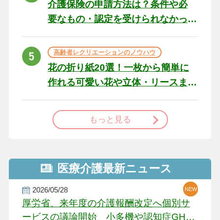
介護保険の申請方法は？条件や必
要なもの・認定を受けられなかっ
た場合の対処法
高齢者レクリエーションのノウハウ
花の折り紙20選！一枚から簡単に
作れる可愛い花や立体・リースま
で
もっと見る
医療介護最新ニュース
2026/05/28
NEW
NEW
NEW
厚労省、来年度の介護報酬改定へ個別サ
ービスの議論開始 小多機や認知症GH、