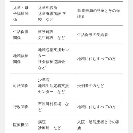
児童・母
児童相談所
18歳未満の児童とその保
子福祉関
児童養護施設 学
護者
係
校 など
生活保護
救護施設
生活保護の受給者
関係
更生施設 など
地域包括支援セン
地域福祉
ター
地域に住むすべての方
関係
社会福祉協議会
など
少年院
司法関係
地域生活定着支援
受刑者の方など
センター など
市区町村役場 な
行政関係
地域に住むすべての方
ど
病院
入院・通院患者とその家
医療機関
診療所 など
族