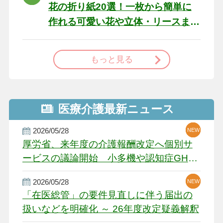
花の折り紙20選！一枚から簡単に
作れる可愛い花や立体・リースま
で
もっと見る
医療介護最新ニュース
2026/05/28
NEW
NEW
NEW
厚労省、来年度の介護報酬改定へ個別サ
ービスの議論開始 小多機や認知症GH、
厳しい経営環境に危機感
2026/05/28
NEW
NEW
「在医総管」の要件見直しに伴う届出の
扱いなどを明確化 ～ 26年度改定疑義解釈