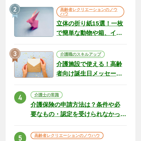
の現場から（22）
高齢者レクリエーションのノウ
ハウ
立体の折り紙15選！一枚
で簡単な動物や箱、イン
テリアになる作品まで
介護職のスキルアップ
介護施設で使える！高齢
者向け誕生日メッセージ
の例文と書き方のポイン
ト
介護士の常識
介護保険の申請方法は？条件や必
要なもの・認定を受けられなかっ
た場合の対処法
高齢者レクリエーションのノウハウ