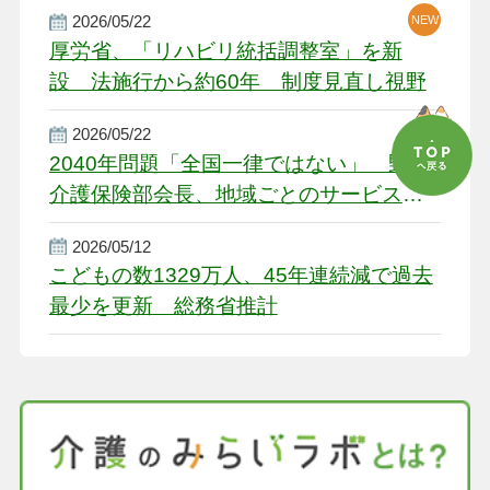
2026/05/22
NEW
厚労省、「リハビリ統括調整室」を新
設 法施行から約60年 制度見直し視野
2026/05/22
2040年問題「全国一律ではない」 野口
介護保険部会長、地域ごとのサービス基
盤整備を促す
2026/05/12
こどもの数1329万人、45年連続減で過去
最少を更新 総務省推計