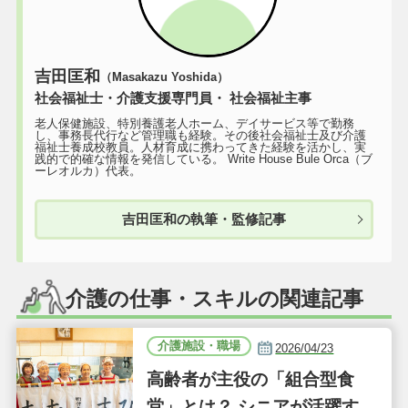
吉田匡和
（Masakazu Yoshida）
社会福祉士・介護支援専門員・ 社会福祉主事
老人保健施設、特別養護老人ホーム、デイサービス等で勤務
し、事務長代行など管理職も経験。その後社会福祉士及び介護
福祉士養成校教員。人材育成に携わってきた経験を活かし、実
践的で的確な情報を発信している。 Write House Bule Orca（ブ
ーレオルカ）代表。
吉田匡和の執筆・監修記事
介護の仕事・スキルの関連記事
介護施設・職場
2026/04/23
高齢者が主役の「組合型食
堂」とは？ シニアが活躍する