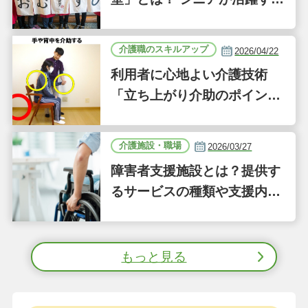
新しい事業「ジーバーFOO
D」に注目｜気になるあの介
介護職のスキルアップ
2026/04/22
護施設
利用者に心地よい介護技術
「立ち上がり介助のポイン
ト」｜認知症ケアの現場から
（41）
介護施設・職場
2026/03/27
障害者支援施設とは？提供す
るサービスの種類や支援内容
をわかりやすく解説
もっと見る