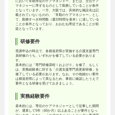
において常勤専従のケアマネジャー、または、主任ケア
マネジャーに準ずるものとして勤務していることが条件
となっています。一方、大阪では、具体的な施設名は記
載されていないものの、「常勤のケアマネジャー」とし
て、勤務すべき時間数（週32時間を基本）に達している
ことが条件となっており、おおむね専従であることが前
提となっています。
研修要件
受講申込の時点で、各都道府県が実施する介護支援専門
員研修のうち、いずれかを修了している必要がありま
す。
基本的には「専門研修課程ⅠおよびⅡ」を修了、もしく
は、実務経験者に対する「介護支援専門員更新研修」を
修了している必要があります。なお、その他細かい要件
は都道府県によって異なるため、事前に確認したうえで
要件となる研修を受けておきましょう。
実務経験要件
基本的には、専任のケアマネジャーとして従事した期間
が、通算して5年（60か月）以上あることが要件となっ