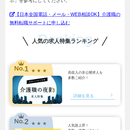
ボ」を参考にしてください。
【日本全国電話・メール・WEB相談OK】介護職の
無料転職サポートに申し込む
Ranking
人気の求人特集ランキング
1
No.
★ ★ ★
高収入の非公開求人を
多数ご紹介！
詳細を見る
2
No.
★ ★ ★
人気急上昇！