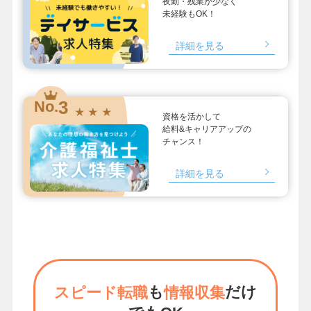
夜勤・残業が少なく
未経験もOK！
詳細を見る
3
No.
★ ★ ★
資格を活かして
給料&キャリアアップの
チャンス！
詳細を見る
も
だけ
スピード転職
情報収集