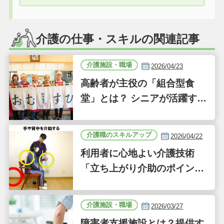
介護の仕事・スキルの関連記事
介護施設・職場
2026/04/23
高齢者が主役の「組合型食
堂」とは？ シニアが活躍する
新しい事業「ジーバーFOO
D」に注目｜気になるあの介
介護職のスキルアップ
2026/04/22
護施設
利用者に心地よい介護技術
「立ち上がり介助のポイン
ト」｜認知症ケアの現場から
（41）
介護施設・職場
2026/03/27
障害者支援施設とは？提供す