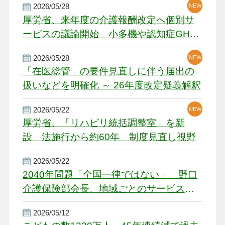
2026/05/28
NEW
NEW
NEW
厚労省、来年度の介護報酬改定へ個別サ
ービスの議論開始 小多機や認知症GH、
厳しい経営環境に危機感
2026/05/28
NEW
NEW
「在医総管」の要件見直しに伴う届出の
扱いなどを明確化 ～ 26年度改定疑義解釈
2026/05/22
NEW
厚労省、「リハビリ統括調整室」を新
設 法施行から約60年 制度見直し視野
2026/05/22
2040年問題「全国一律ではない」 野口
介護保険部会長、地域ごとのサービス基
盤整備を促す
2026/05/12