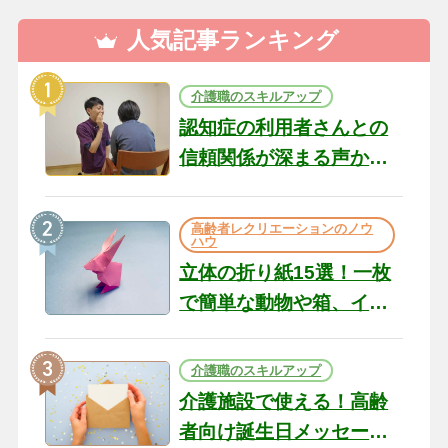
人気記事ランキング
介護職のスキルアップ
認知症の利用者さんとの
信頼関係が深まる声かけ
のコツ10選｜認知症ケア
の現場から（22）
高齢者レクリエーションのノウ
ハウ
立体の折り紙15選！一枚
で簡単な動物や箱、イン
テリアになる作品まで
介護職のスキルアップ
介護施設で使える！高齢
者向け誕生日メッセージ