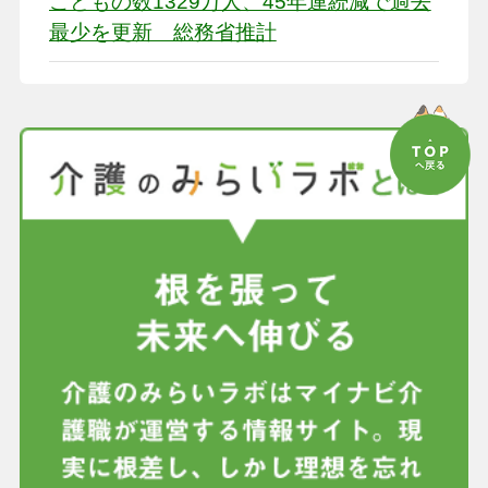
こどもの数1329万人、45年連続減で過去
最少を更新 総務省推計