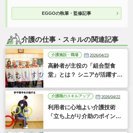
EGGOの執筆・監修記事
介護の仕事・スキルの関連記事
介護施設・職場
2026/04/23
高齢者が主役の「組合型食
堂」とは？ シニアが活躍する
新しい事業「ジーバーFOO
D」に注目｜気になるあの介
介護職のスキルアップ
2026/04/22
護施設
利用者に心地よい介護技術
「立ち上がり介助のポイン
ト」｜認知症ケアの現場から