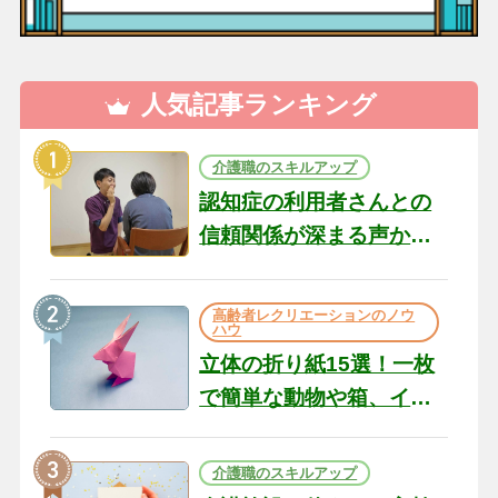
人気記事ランキング
介護職のスキルアップ
認知症の利用者さんとの
信頼関係が深まる声かけ
のコツ10選｜認知症ケア
の現場から（22）
高齢者レクリエーションのノウ
ハウ
立体の折り紙15選！一枚
で簡単な動物や箱、イン
テリアになる作品まで
介護職のスキルアップ