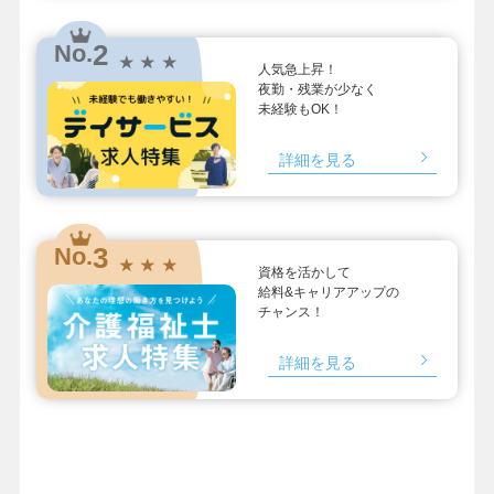
2
No.
★ ★ ★
人気急上昇！
夜勤・残業が少なく
未経験もOK！
詳細を見る
3
No.
★ ★ ★
資格を活かして
給料&キャリアアップの
チャンス！
詳細を見る