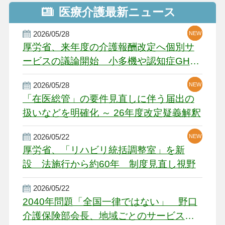
医療介護最新ニュース
2026/05/28
NEW
NEW
NEW
厚労省、来年度の介護報酬改定へ個別サ
ービスの議論開始 小多機や認知症GH、
厳しい経営環境に危機感
2026/05/28
NEW
NEW
「在医総管」の要件見直しに伴う届出の
扱いなどを明確化 ～ 26年度改定疑義解釈
2026/05/22
NEW
厚労省、「リハビリ統括調整室」を新
設 法施行から約60年 制度見直し視野
2026/05/22
2040年問題「全国一律ではない」 野口
介護保険部会長、地域ごとのサービス基