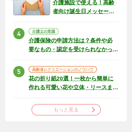
介護施設で使える！高齢
者向け誕生日メッセージ
の例文と書き方のポイン
ト
介護士の常識
介護保険の申請方法は？条件や必
要なもの・認定を受けられなかっ
た場合の対処法
高齢者レクリエーションのノウハウ
花の折り紙20選！一枚から簡単に
作れる可愛い花や立体・リースま
で
もっと見る