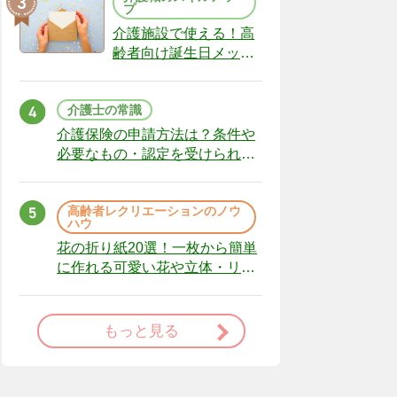
プ
介護施設で使える！高
齢者向け誕生日メッセ
ージの例文と書き方の
ポイント
介護士の常識
介護保険の申請方法は？条件や
必要なもの・認定を受けられな
かった場合の対処法
高齢者レクリエーションのノウ
ハウ
花の折り紙20選！一枚から簡単
に作れる可愛い花や立体・リー
スまで
もっと見る