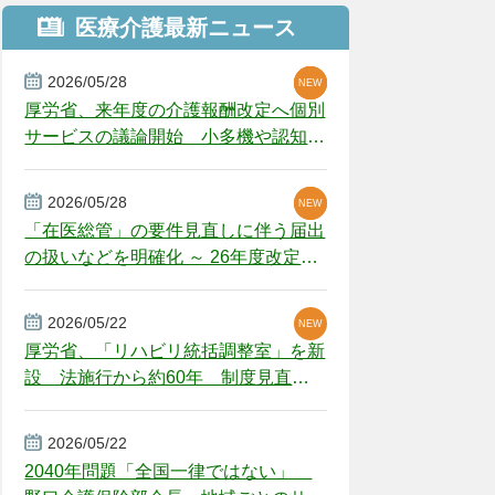
医療介護最新ニュース
2026/05/28
NEW
NEW
NEW
厚労省、来年度の介護報酬改定へ個別
サービスの議論開始 小多機や認知症
GH、厳しい経営環境に危機感
2026/05/28
NEW
NEW
「在医総管」の要件見直しに伴う届出
の扱いなどを明確化 ～ 26年度改定疑
義解釈
2026/05/22
NEW
厚労省、「リハビリ統括調整室」を新
設 法施行から約60年 制度見直し
視野
2026/05/22
2040年問題「全国一律ではない」