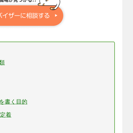
類
）を書く目的
の定着