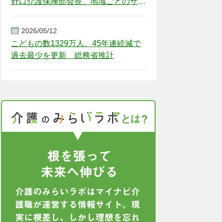
野口介護保険部会長、地域ごとのサー
ビス基盤整備を促す
2026/05/12
こどもの数1329万人、45年連続減で
過去最少を更新 総務省推計