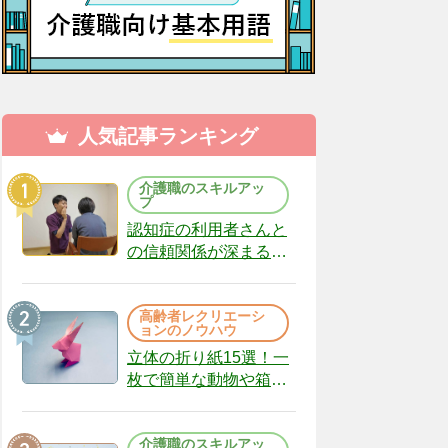
人気記事ランキング
介護職のスキルアッ
プ
認知症の利用者さんと
の信頼関係が深まる声
かけのコツ10選｜認知
症ケアの現場から
高齢者レクリエーシ
（22）
ョンのノウハウ
立体の折り紙15選！一
枚で簡単な動物や箱、
インテリアになる作品
まで
介護職のスキルアッ