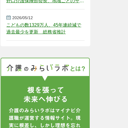
野口介護保険部会長、地域ごとのサー
ビス基盤整備を促す
2026/05/12
こどもの数1329万人、45年連続減で
過去最少を更新 総務省推計