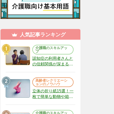
人気記事ランキング
介護職のスキルアッ
プ
認知症の利用者さんと
の信頼関係が深まる声
かけのコツ10選｜認知
症ケアの現場から
高齢者レクリエーシ
（22）
ョンのノウハウ
立体の折り紙15選！一
枚で簡単な動物や箱、
インテリアになる作品
まで
介護職のスキルアッ