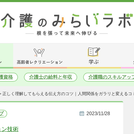
護資格
介護士の給料と年収
介護職のスキルアッ
>
正しく理解してもらえる伝え方のコツ｜人間関係をガラリと変えるコ
プ
2023/11/28
ョン技術