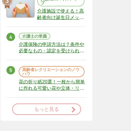
プ
介護施設で使える！高
齢者向け誕生日メッセ
ージの例文と書き方の
ポイント
介護士の常識
介護保険の申請方法は？条件や
必要なもの・認定を受けられな
かった場合の対処法
高齢者レクリエーションのノウ
ハウ
花の折り紙20選！一枚から簡単
に作れる可愛い花や立体・リー
スまで
もっと見る