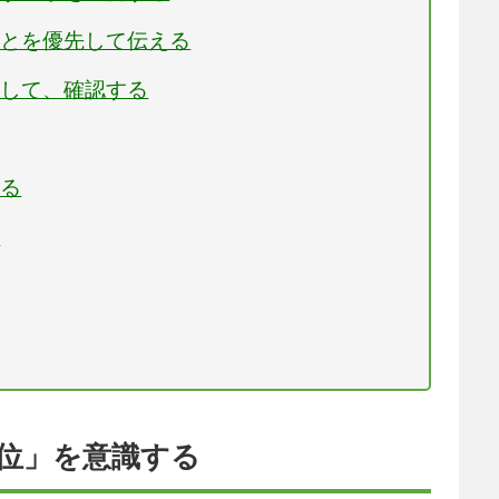
ことを優先して伝える
理して、確認する
える
る
本位」を意識する