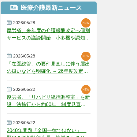
医療介護最新ニュース
2026/05/28
NEW
NEW
NEW
厚労省、来年度の介護報酬改定へ個別
サービスの議論開始 小多機や認知症
GH、厳しい経営環境に危機感
2026/05/28
NEW
NEW
「在医総管」の要件見直しに伴う届出
の扱いなどを明確化 ～ 26年度改定疑
義解釈
2026/05/22
NEW
厚労省、「リハビリ統括調整室」を新
設 法施行から約60年 制度見直し
視野
2026/05/22
2040年問題「全国一律ではない」