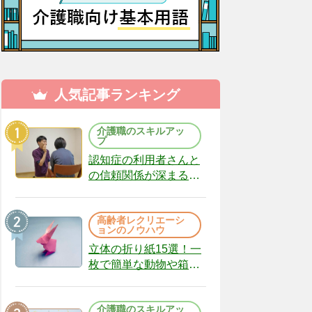
人気記事ランキング
介護職のスキルアッ
プ
認知症の利用者さんと
の信頼関係が深まる声
かけのコツ10選｜認知
症ケアの現場から
高齢者レクリエーシ
（22）
ョンのノウハウ
立体の折り紙15選！一
枚で簡単な動物や箱、
インテリアになる作品
まで
介護職のスキルアッ