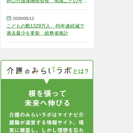
野口介護保険部会長、地域ごとのサー
ビス基盤整備を促す
2026/05/12
こどもの数1329万人、45年連続減で
過去最少を更新 総務省推計