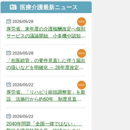
医療介護最新ニュース
2026/05/28
NEW
NEW
NEW
厚労省、来年度の介護報酬改定へ個別
サービスの議論開始 小多機や認知症
GH、厳しい経営環境に危機感
2026/05/28
NEW
NEW
「在医総管」の要件見直しに伴う届出
の扱いなどを明確化 ～ 26年度改定疑
義解釈
2026/05/22
NEW
厚労省、「リハビリ統括調整室」を新
設 法施行から約60年 制度見直し
視野
2026/05/22
2040年問題「全国一律ではない」