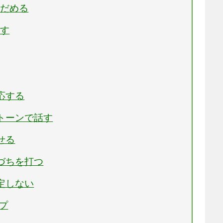
なだめる
返す
応する
トーンで話す
せる
づちを打つ
定しない
プ