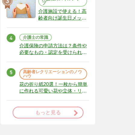
プ
介護施設で使える！高
齢者向け誕生日メッセ
ージの例文と書き方の
ポイント
介護士の常識
介護保険の申請方法は？条件や
必要なもの・認定を受けられな
かった場合の対処法
高齢者レクリエーションのノウ
ハウ
花の折り紙20選！一枚から簡単
に作れる可愛い花や立体・リー
スまで
もっと見る