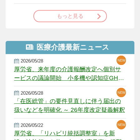
で
もっと見る
医療介護最新ニュース
2026/05/28
NEW
NEW
NEW
厚労省、来年度の介護報酬改定へ個別サ
ービスの議論開始 小多機や認知症GH、
厳しい経営環境に危機感
2026/05/28
NEW
NEW
「在医総管」の要件見直しに伴う届出の
扱いなどを明確化 ～ 26年度改定疑義解釈
2026/05/22
NEW
厚労省、「リハビリ統括調整室」を新