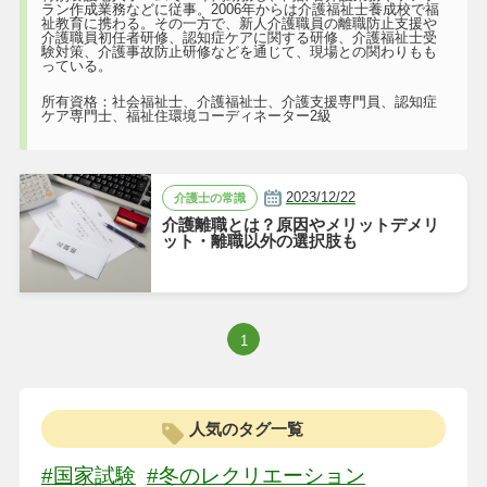
ラン作成業務などに従事。2006年からは介護福祉士養成校で福
祉教育に携わる。その一方で、新人介護職員の離職防止支援や
介護職員初任者研修、認知症ケアに関する研修、介護福祉士受
験対策、介護事故防止研修などを通じて、現場との関わりもも
っている。
所有資格：社会福祉士、介護福祉士、介護支援専門員、認知症
ケア専門士、福祉住環境コーディネーター2級
2023/12/22
介護士の常識
介護離職とは？原因やメリットデメリ
ット・離職以外の選択肢も
1
人気のタグ一覧
#国家試験
#冬のレクリエーション