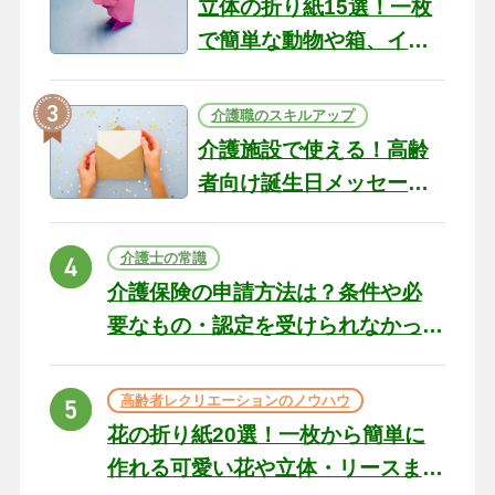
立体の折り紙15選！一枚
で簡単な動物や箱、イン
テリアになる作品まで
介護職のスキルアップ
介護施設で使える！高齢
者向け誕生日メッセージ
の例文と書き方のポイン
ト
介護士の常識
介護保険の申請方法は？条件や必
要なもの・認定を受けられなかっ
た場合の対処法
高齢者レクリエーションのノウハウ
花の折り紙20選！一枚から簡単に
作れる可愛い花や立体・リースま