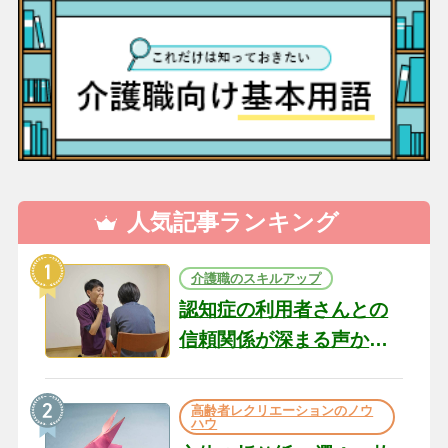
人気記事ランキング
介護職のスキルアップ
認知症の利用者さんとの
信頼関係が深まる声かけ
のコツ10選｜認知症ケア
の現場から（22）
高齢者レクリエーションのノウ
ハウ