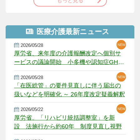
もっと見る
医療介護最新ニュース
2026/05/28
NEW
NEW
NEW
厚労省、来年度の介護報酬改定へ個別サ
ービスの議論開始 小多機や認知症GH、
厳しい経営環境に危機感
2026/05/28
NEW
NEW
「在医総管」の要件見直しに伴う届出の
扱いなどを明確化 ～ 26年度改定疑義解釈
2026/05/22
NEW
厚労省、「リハビリ統括調整室」を新
設 法施行から約60年 制度見直し視野