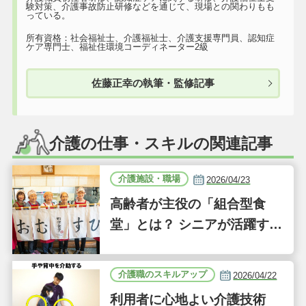
験対策、介護事故防止研修などを通じて、現場との関わりもも
っている。
所有資格：社会福祉士、介護福祉士、介護支援専門員、認知症
ケア専門士、福祉住環境コーディネーター2級
佐藤正幸の執筆・監修記事
介護の仕事・スキルの関連記事
介護施設・職場
2026/04/23
高齢者が主役の「組合型食
堂」とは？ シニアが活躍する
新しい事業「ジーバーFOO
D」に注目｜気になるあの介
介護職のスキルアップ
2026/04/22
護施設
利用者に心地よい介護技術