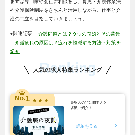
まずは専門家や会社に相談をし、育児・介護休業法
や介護保険制度をきちんと活用しながら、仕事と介
護の両立を目指していきましょう。
●関連記事 ・
介護問題とは？９つの問題とその背景
・
介護疲れの原因は？疲れを軽減する方法・対策を
紹介
Ranking
人気の求人特集ランキング
1
No.
★ ★ ★
高収入の非公開求人を
多数ご紹介！
詳細を見る