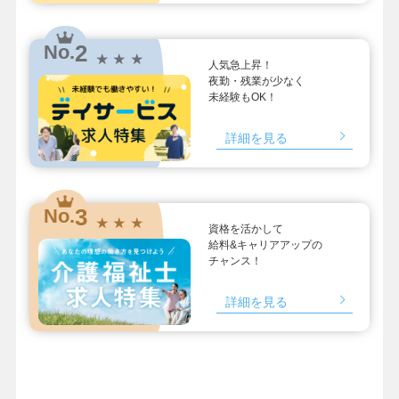
2
No.
★ ★ ★
人気急上昇！
夜勤・残業が少なく
未経験もOK！
詳細を見る
3
No.
★ ★ ★
資格を活かして
給料&キャリアアップの
チャンス！
詳細を見る