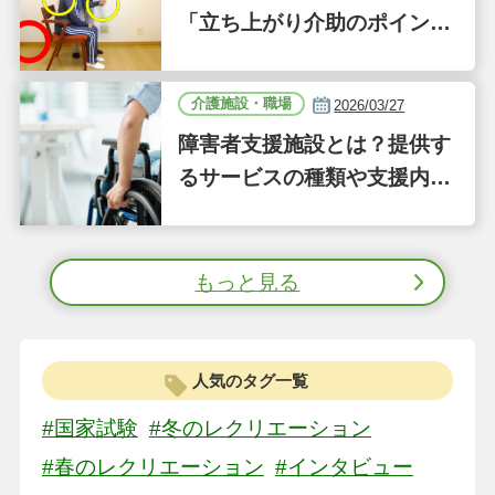
「立ち上がり介助のポイン
ト」｜認知症ケアの現場から
（41）
介護施設・職場
2026/03/27
障害者支援施設とは？提供す
るサービスの種類や支援内容
をわかりやすく解説
もっと見る
人気のタグ一覧
#国家試験
#冬のレクリエーション
#春のレクリエーション
#インタビュー