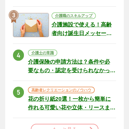
テリアになる作品まで
介護職のスキルアップ
介護施設で使える！高齢
者向け誕生日メッセージ
の例文と書き方のポイン
ト
介護士の常識
介護保険の申請方法は？条件や必
要なもの・認定を受けられなかっ
た場合の対処法
高齢者レクリエーションのノウハウ
花の折り紙20選！一枚から簡単に
作れる可愛い花や立体・リースま
で