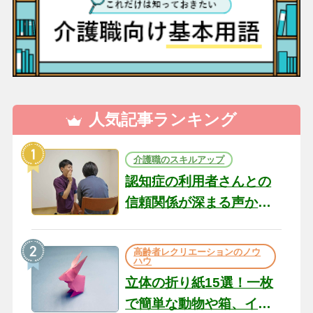
人気記事ランキング
介護職のスキルアップ
認知症の利用者さんとの
信頼関係が深まる声かけ
のコツ10選｜認知症ケア
の現場から（22）
高齢者レクリエーションのノウ
ハウ
立体の折り紙15選！一枚
で簡単な動物や箱、イン