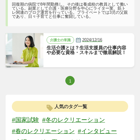
回復期の病院で8年間勤務し、その後は養成校の教員として働い
ている。副業として介護・医療分野を中心にライター業、筋ト
レ関連のブログ運営を行っている。プライベートでは3児の父親
であり、日々子育てと仕事に奮闘している。
2024/12/16
介護士の常識
生活介護とは？生活支援員の仕事内容
や必要な資格・スキルまで徹底解説！
1
人気のタグ一覧
#国家試験
#冬のレクリエーション
#春のレクリエーション
#インタビュー