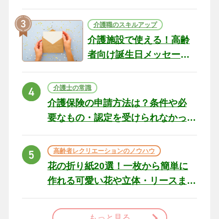
テリアになる作品まで
介護職のスキルアップ
介護施設で使える！高齢
者向け誕生日メッセージ
の例文と書き方のポイン
ト
介護士の常識
介護保険の申請方法は？条件や必
要なもの・認定を受けられなかっ
た場合の対処法
高齢者レクリエーションのノウハウ
花の折り紙20選！一枚から簡単に
作れる可愛い花や立体・リースま
で
もっと見る