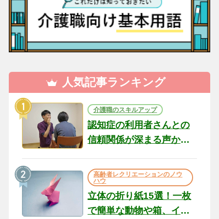
人気記事ランキング
介護職のスキルアップ
認知症の利用者さんとの
信頼関係が深まる声かけ
のコツ10選｜認知症ケア
の現場から（22）
高齢者レクリエーションのノウ
ハウ
立体の折り紙15選！一枚
で簡単な動物や箱、イン