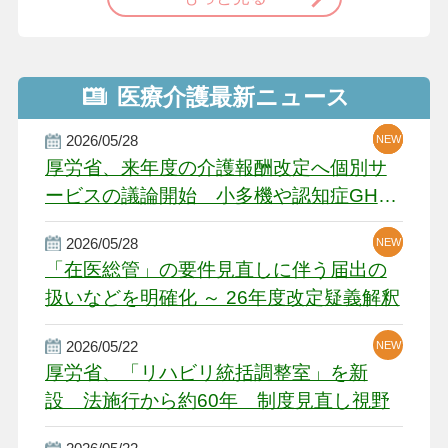
医療介護最新ニュース
2026/05/28
NEW
NEW
NEW
厚労省、来年度の介護報酬改定へ個別サ
ービスの議論開始 小多機や認知症GH、
厳しい経営環境に危機感
2026/05/28
NEW
NEW
「在医総管」の要件見直しに伴う届出の
扱いなどを明確化 ～ 26年度改定疑義解釈
2026/05/22
NEW
厚労省、「リハビリ統括調整室」を新
設 法施行から約60年 制度見直し視野