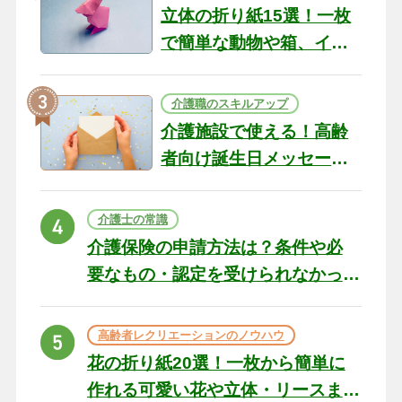
立体の折り紙15選！一枚
で簡単な動物や箱、イン
テリアになる作品まで
介護職のスキルアップ
介護施設で使える！高齢
者向け誕生日メッセージ
の例文と書き方のポイン
ト
介護士の常識
介護保険の申請方法は？条件や必
要なもの・認定を受けられなかっ
た場合の対処法
高齢者レクリエーションのノウハウ
花の折り紙20選！一枚から簡単に
作れる可愛い花や立体・リースま