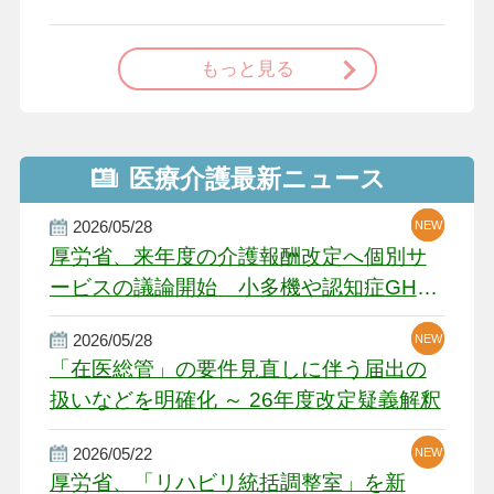
で
もっと見る
医療介護最新ニュース
2026/05/28
NEW
NEW
NEW
厚労省、来年度の介護報酬改定へ個別サ
ービスの議論開始 小多機や認知症GH、
厳しい経営環境に危機感
2026/05/28
NEW
NEW
「在医総管」の要件見直しに伴う届出の
扱いなどを明確化 ～ 26年度改定疑義解釈
2026/05/22
NEW
厚労省、「リハビリ統括調整室」を新