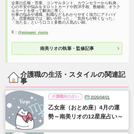
企業の広報・営業、コンサルタント、カウンセラーから転身。
心の不安や悩みをタロットカードや西洋手相、数秘術、オラク
ルカードを使って解決に導く。
仕事の悩みや適職、転職などもわかりやすく強力にアドバイ
ス。恋愛相談では「願いが叶った」「気持ちが軽くなった」
「当たる」という口コミ多数の人気占い師。
X：
@minami_riorio
南美リオの執筆・監修記事
介護職の生活・スタイルの関連記
事
介護職向け占い
2026/04/01
乙女座（おとめ座）4月の運
勢～南美リオの12星座占い～