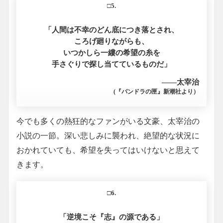
□5.
「人間は不幸のどん底につき落とされ、
ころげ廻りながらも、
いつかしら一縷の希望の糸を
手さぐりで探し当てているものだ」
――太宰治
(『パンドラの匣』新潮社より）
今でも多くの熱狂的なファンがいる文豪、太宰治の
小説の一節。深い悲しみに襲われ、絶望的な状況に
おかれていても、希望を失ってはいけないと思えて
きます。
□6.
「逆境こそ『志』の源である」