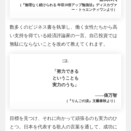
(『無理なく続けられる 年収10倍アップ勉強法』ディスカヴァ
ー・トゥエンティワンより）
数多くのビジネス書を執筆し、働く女性たちから高
い支持を得ている経済評論家の一言。自己投資では
無駄にならないことを改めて教えてくれます。
□2.
「努力できる
ということも
実力のうち」
――俵万智
(『りんごの涙』文藝春秋より）
目標を見つけ、それに向かって頑張るのも実力のひ
とつ。日本を代表する歌人の言葉を通して、成功に