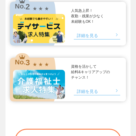
2
No.
★ ★ ★
人気急上昇！
夜勤・残業が少なく
未経験もOK！
詳細を見る
3
No.
★ ★ ★
資格を活かして
給料&キャリアアップの
チャンス！
詳細を見る