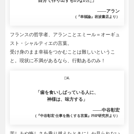
自分で作り出すものなのだ」
――アラン
(『幸福論』岩波書店より）
フランスの哲学者、アランことエミール＝オーギュ
スト・シャルティエの言葉。
受け身のまま幸福をつかむことは難しいというこ
と。現状に不満があるなら、行動あるのみ！
□4.
「歯を食いしばっている人に、
神様は、味方する」
――中谷彰宏
(『中谷彰宏 仕事を熱くする言葉』PHP研究所より）
苦しみや悔しさを乗り越えたときにしか見られない