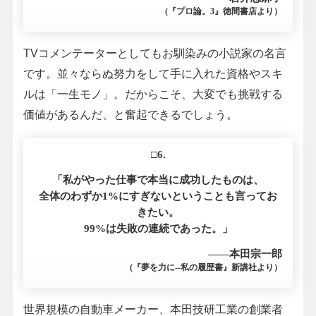
(『プロ論。3』徳間書店より）
TVコメンテーターとしてもお馴染みの小説家の名言
です。並々ならぬ努力をして手に入れた資格やスキ
ルは「一生モノ」。だからこそ、大変でも挑戦する
価値があるんだ、と奮起できるでしょう。
□6.
「私がやった仕事で本当に成功したものは、
全体のわずか1%にすぎないということも言ってお
きたい。
99%は失敗の連続であった。」
――本田宗一郎
(『夢を力に--私の履歴書』新講社より）
世界規模の自動車メーカー、本田技研工業の創業者