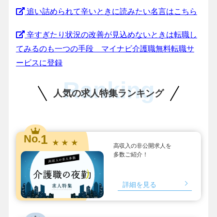
追い詰められて辛いときに読みたい名言はこちら
辛すぎたり状況の改善が見込めないときは転職し
てみるのも一つの手段 マイナビ介護職無料転職サ
ービスに登録
Ranking
人気の求人特集ランキング
1
No.
★ ★ ★
高収入の非公開求人を
多数ご紹介！
詳細を見る