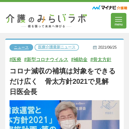
医療介護最新ニュース
ニュース
2021/06/25
#医療
#新型コロナウイルス
#補助金
#骨太方針
コロナ減収の補填は対象をできる
だけ広く 骨太方針2021で見解
日医会長