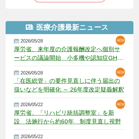
医療介護最新ニュース
2026/05/28
NEW
NEW
NEW
厚労省、来年度の介護報酬改定へ個別サ
ービスの議論開始 小多機や認知症GH、
厳しい経営環境に危機感
2026/05/28
NEW
NEW
「在医総管」の要件見直しに伴う届出の
扱いなどを明確化 ～ 26年度改定疑義解釈
2026/05/22
NEW
厚労省、「リハビリ統括調整室」を新
設 法施行から約60年 制度見直し視野
2026/05/22