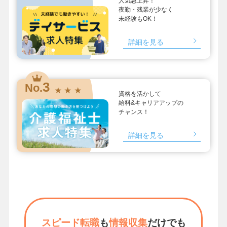
人気急上昇！
夜勤・残業が少なく
未経験もOK！
詳細を見る
3
No.
★ ★ ★
資格を活かして
給料&キャリアアップの
チャンス！
詳細を見る
スピード転職
も
情報収集
だけでも