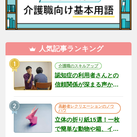
人気記事ランキング
介護職のスキルアップ
認知症の利用者さんとの
信頼関係が深まる声かけ
のコツ10選｜認知症ケア
の現場から（22）
高齢者レクリエーションのノウ
ハウ
立体の折り紙15選！一枚
で簡単な動物や箱、イン