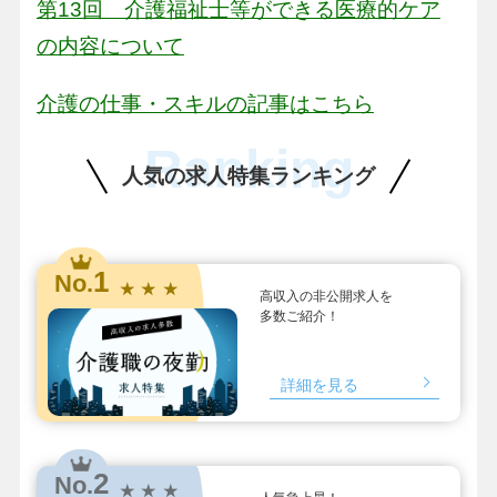
第13回 介護福祉士等ができる医療的ケア
の内容について
介護の仕事・スキルの記事はこちら
Ranking
人気の求人特集ランキング
1
No.
★ ★ ★
高収入の非公開求人を
多数ご紹介！
詳細を見る
2
No.
★ ★ ★