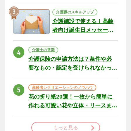
テリアになる作品まで
介護職のスキルアップ
介護施設で使える！高齢
者向け誕生日メッセージ
の例文と書き方のポイン
ト
介護士の常識
介護保険の申請方法は？条件や必
要なもの・認定を受けられなかっ
た場合の対処法
高齢者レクリエーションのノウハウ
花の折り紙20選！一枚から簡単に
作れる可愛い花や立体・リースま
で
もっと見る