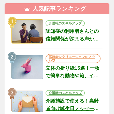
人気記事ランキング
介護職のスキルアップ
認知症の利用者さんとの
信頼関係が深まる声かけ
のコツ10選｜認知症ケア
の現場から（22）
高齢者レクリエーションのノウ
ハウ
立体の折り紙15選！一枚
で簡単な動物や箱、イン
テリアになる作品まで
介護職のスキルアップ
介護施設で使える！高齢
者向け誕生日メッセージ