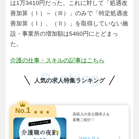
は1万3410円だった。これに対して「処遇改
善加算（Ⅰ）～（Ⅲ）」のみで「特定処遇改
善加算（Ⅰ）、（Ⅱ）」を取得していない施
設・事業所の増加額は5460円にとどまっ
た。
介護の仕事・スキルの記事はこちら
Ranking
人気の求人特集ランキング
1
No.
★ ★ ★
高収入の非公開求人を
多数ご紹介！
詳細を見る