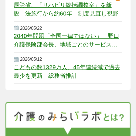
厚労省、「リハビリ統括調整室」を新
設 法施行から約60年 制度見直し視野
2026/05/22
2040年問題「全国一律ではない」 野口
介護保険部会長、地域ごとのサービス基
盤整備を促す
2026/05/12
こどもの数1329万人、45年連続減で過去
最少を更新 総務省推計