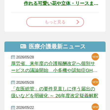
作れる可愛い花や立体・リースま
で
もっと見る
医療介護最新ニュース
2026/05/28
NEW
NEW
NEW
厚労省、来年度の介護報酬改定へ個別サ
ービスの議論開始 小多機や認知症GH、
厳しい経営環境に危機感
2026/05/28
NEW
NEW
「在医総管」の要件見直しに伴う届出の
扱いなどを明確化 ～ 26年度改定疑義解釈
2026/05/22
NEW