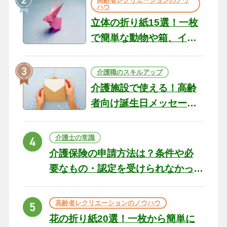
高齢者レクリエーションのノウ
ハウ
立体の折り紙15選！一枚
で簡単な動物や箱、イン
テリアになる作品まで
介護職のスキルアップ
介護施設で使える！高齢
者向け誕生日メッセージ
の例文と書き方のポイン
ト
介護士の常識
介護保険の申請方法は？条件や必
要なもの・認定を受けられなかっ
た場合の対処法
高齢者レクリエーションのノウハウ
花の折り紙20選！一枚から簡単に