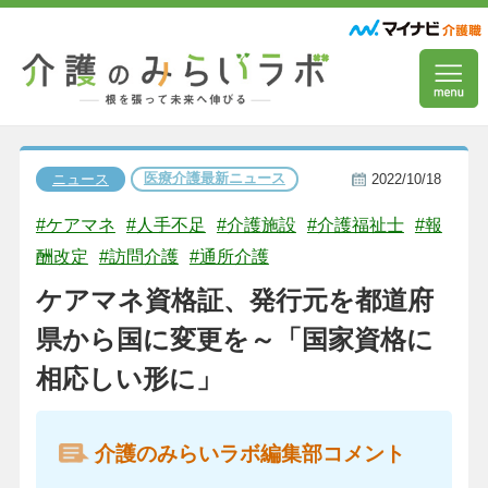
医療介護最新ニュース
ニュース
2022/10/18
#ケアマネ
#人手不足
#介護施設
#介護福祉士
#報
酬改定
#訪問介護
#通所介護
ケアマネ資格証、発行元を都道府
県から国に変更を～「国家資格に
相応しい形に」
介護のみらいラボ編集部コメント