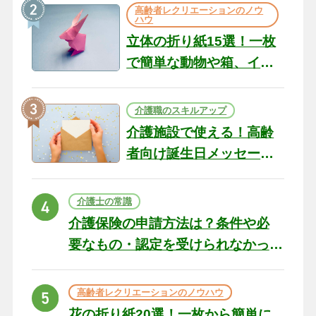
の現場から（22）
高齢者レクリエーションのノウ
ハウ
立体の折り紙15選！一枚
で簡単な動物や箱、イン
テリアになる作品まで
介護職のスキルアップ
介護施設で使える！高齢
者向け誕生日メッセージ
の例文と書き方のポイン
ト
介護士の常識
介護保険の申請方法は？条件や必
要なもの・認定を受けられなかっ
た場合の対処法
高齢者レクリエーションのノウハウ
花の折り紙20選！一枚から簡単に