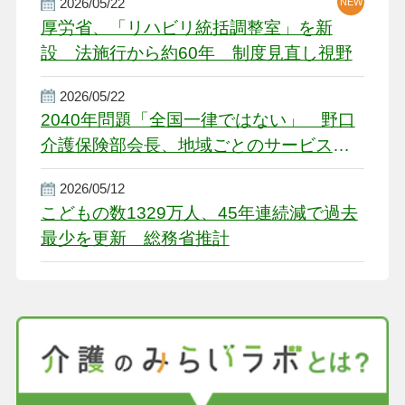
2026/05/22
NEW
厚労省、「リハビリ統括調整室」を新
設 法施行から約60年 制度見直し視野
2026/05/22
2040年問題「全国一律ではない」 野口
介護保険部会長、地域ごとのサービス基
盤整備を促す
2026/05/12
こどもの数1329万人、45年連続減で過去
最少を更新 総務省推計