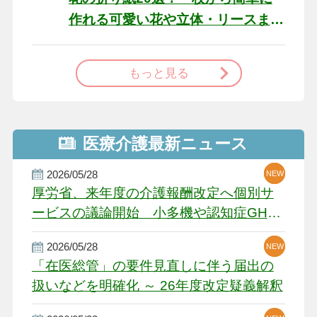
作れる可愛い花や立体・リースま
で
もっと見る
医療介護最新ニュース
2026/05/28
NEW
NEW
NEW
厚労省、来年度の介護報酬改定へ個別サ
ービスの議論開始 小多機や認知症GH、
厳しい経営環境に危機感
2026/05/28
NEW
NEW
「在医総管」の要件見直しに伴う届出の
扱いなどを明確化 ～ 26年度改定疑義解釈