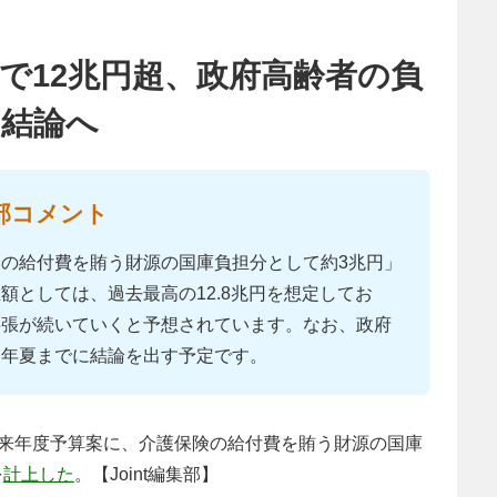
で12兆円超、政府高齢者の負
に結論へ
部コメント
の給付費を賄う財源の国庫負担分として約3兆円」
額としては、過去最高の12.8兆円を想定してお
膨張が続いていくと予想されています。なお、政府
今年夏までに結論を出す予定です。
来年度予算案に、介護保険の給付費を賄う財源の国庫
を
計上した
。【Joint編集部】