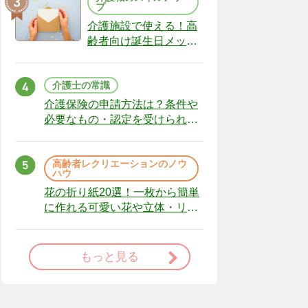
プ
介護施設で使える！高
齢者向け誕生日メッセ
ージの例文と書き方の
ポイント
介護士の常識
介護保険の申請方法は？条件や
必要なもの・認定を受けられな
かった場合の対処法
高齢者レクリエーションのノウ
ハウ
花の折り紙20選！一枚から簡単
に作れる可愛い花や立体・リー
スまで
もっと見る