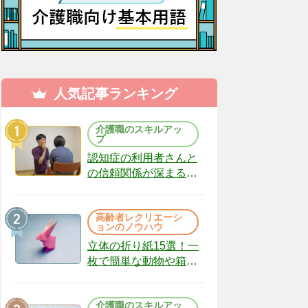
人気記事ランキング
介護職のスキルアッ
プ
認知症の利用者さんと
の信頼関係が深まる声
かけのコツ10選｜認知
症ケアの現場から
高齢者レクリエーシ
（22）
ョンのノウハウ
立体の折り紙15選！一
枚で簡単な動物や箱、
インテリアになる作品
まで
介護職のスキルアッ