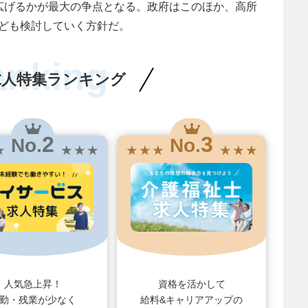
広げるかが最大の争点となる。政府はこのほか、高所
ども検討していく方針だ。
anking
求人特集ランキング
2
3
No.
No.
★
★ ★ ★
★ ★ ★
★ ★ ★
人気急上昇！
資格を活かして
勤・残業が少なく
給料&キャリアアップの