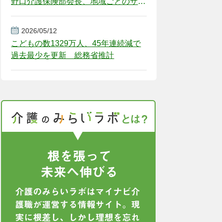
野口介護保険部会長、地域ごとのサー
ビス基盤整備を促す
2026/05/12
こどもの数1329万人、45年連続減で
過去最少を更新 総務省推計