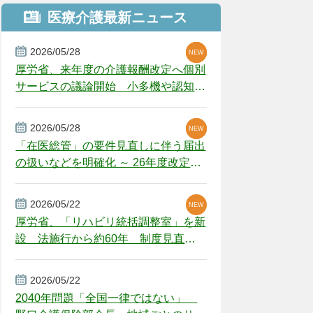
医療介護最新ニュース
2026/05/28
NEW
NEW
NEW
厚労省、来年度の介護報酬改定へ個別
サービスの議論開始 小多機や認知症
GH、厳しい経営環境に危機感
2026/05/28
NEW
NEW
「在医総管」の要件見直しに伴う届出
の扱いなどを明確化 ～ 26年度改定疑
義解釈
2026/05/22
NEW
厚労省、「リハビリ統括調整室」を新
設 法施行から約60年 制度見直し
視野
2026/05/22
2040年問題「全国一律ではない」