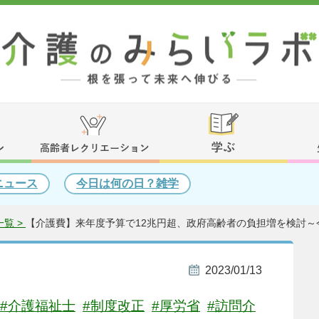
ニュース
今日は何の日？雑学
覧 >
【介護費】来年度予算で12兆円超、政府高齢者の負担増を検討～
2023/01/13
#介護福祉士
#制度改正
#厚労省
#訪問介