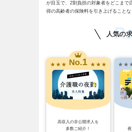
が目玉で、2割負担の対象者をどこまで
得の高齢者の保険料を引き上げることな
R
人気の
1
No.
★ ★ ★
★ ★ ★
★ ★ 
高収入の非公開求人を
多数ご紹介！
夜