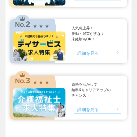
2
No.
★ ★ ★
人気急上昇！
夜勤・残業が少なく
未経験もOK！
詳細を見る
3
No.
★ ★ ★
資格を活かして
給料&キャリアアップの
チャンス！
詳細を見る