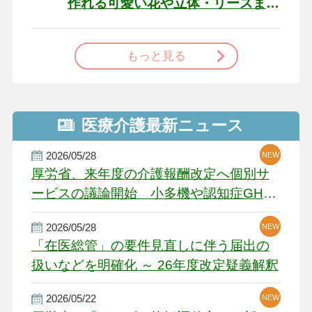
作れる可愛い花や立体・リースま
で
もっと見る
医療介護最新ニュース
2026/05/28
NEW
NEW
NEW
厚労省、来年度の介護報酬改定へ個別サ
ービスの議論開始 小多機や認知症GH、
厳しい経営環境に危機感
2026/05/28
NEW
NEW
「在医総管」の要件見直しに伴う届出の
扱いなどを明確化 ～ 26年度改定疑義解釈
2026/05/22
NEW