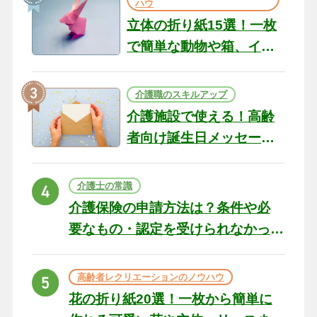
ハウ
立体の折り紙15選！一枚
で簡単な動物や箱、イン
テリアになる作品まで
介護職のスキルアップ
介護施設で使える！高齢
者向け誕生日メッセージ
の例文と書き方のポイン
ト
介護士の常識
介護保険の申請方法は？条件や必
要なもの・認定を受けられなかっ
た場合の対処法
高齢者レクリエーションのノウハウ
花の折り紙20選！一枚から簡単に