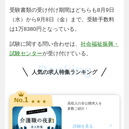
受験書類の受け付け期間はどちらも8月9日
（水）から9月8日（金）まで。受験手数料
は1万8380円となっている。
試験に関する問い合わせは、
社会福祉振興・
試験センター
が受け付けている。
Ranking
人気の求人特集ランキング
1
No.
★ ★ ★
高収入の非公開求人を
多数ご紹介！
詳細を見る