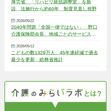
厚労省、「リハビリ統括調整室」を新
設 法施行から約60年 制度見直し視野
2026/05/22
2040年問題「全国一律ではない」 野口
介護保険部会長、地域ごとのサービス基
盤整備を促す
2026/05/12
こどもの数1329万人、45年連続減で過去
最少を更新 総務省推計