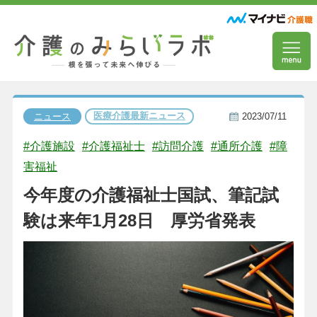
医療介護最新ニュース
ニュース
2023/07/11
#介護施設
#介護福祉士
#訪問介護
#通所介護
#障
害福祉
今年度の介護福祉士国試、筆記試
験は来年1月28日 厚労省発表