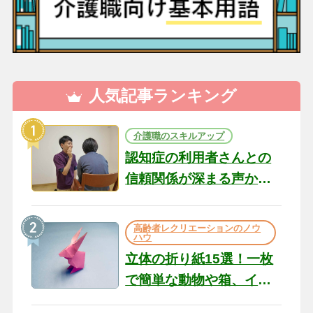
人気記事ランキング
介護職のスキルアップ
認知症の利用者さんとの
信頼関係が深まる声かけ
のコツ10選｜認知症ケア
の現場から（22）
高齢者レクリエーションのノウ
ハウ
立体の折り紙15選！一枚
で簡単な動物や箱、イン
テリアになる作品まで