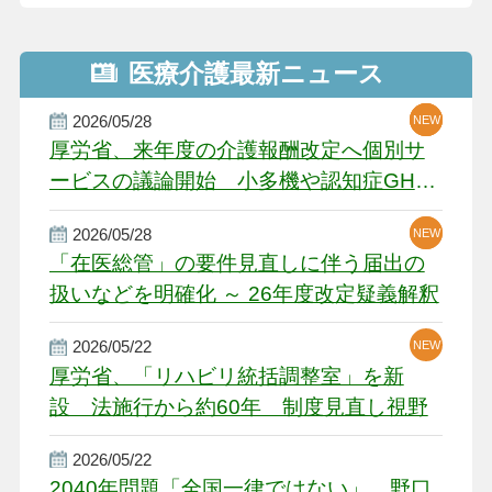
医療介護最新ニュース
2026/05/28
NEW
NEW
NEW
厚労省、来年度の介護報酬改定へ個別サ
ービスの議論開始 小多機や認知症GH、
厳しい経営環境に危機感
2026/05/28
NEW
NEW
「在医総管」の要件見直しに伴う届出の
扱いなどを明確化 ～ 26年度改定疑義解釈
2026/05/22
NEW
厚労省、「リハビリ統括調整室」を新
設 法施行から約60年 制度見直し視野
2026/05/22
2040年問題「全国一律ではない」 野口