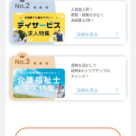
2
No.
★ ★ ★
人気急上昇！
夜勤・残業が少なく
未経験もOK！
詳細を見る
3
No.
★ ★ ★
資格を活かして
給料&キャリアアップの
チャンス！
詳細を見る