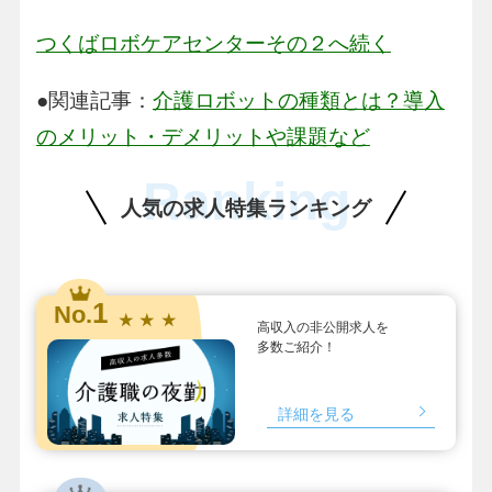
つくばロボケアセンターその２へ続く
●関連記事：
介護ロボットの種類とは？導入
のメリット・デメリットや課題など
Ranking
人気の求人特集ランキング
1
No.
★ ★ ★
高収入の非公開求人を
多数ご紹介！
詳細を見る