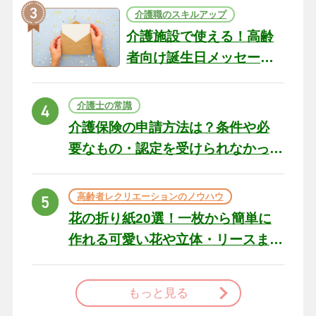
介護職のスキルアップ
介護施設で使える！高齢
者向け誕生日メッセージ
の例文と書き方のポイン
ト
介護士の常識
介護保険の申請方法は？条件や必
要なもの・認定を受けられなかっ
た場合の対処法
高齢者レクリエーションのノウハウ
花の折り紙20選！一枚から簡単に
作れる可愛い花や立体・リースま
で
もっと見る