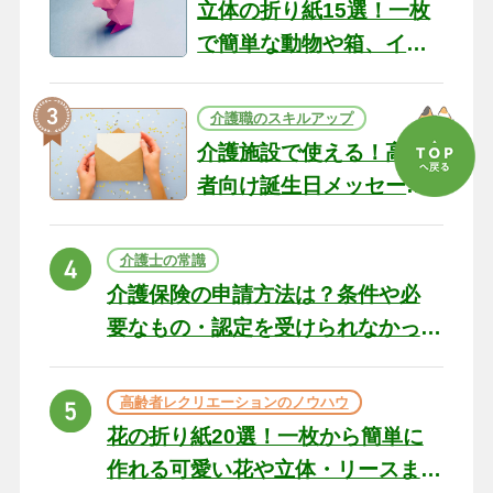
立体の折り紙15選！一枚
で簡単な動物や箱、イン
テリアになる作品まで
介護職のスキルアップ
介護施設で使える！高齢
者向け誕生日メッセージ
の例文と書き方のポイン
ト
介護士の常識
介護保険の申請方法は？条件や必
要なもの・認定を受けられなかっ
た場合の対処法
高齢者レクリエーションのノウハウ
花の折り紙20選！一枚から簡単に
作れる可愛い花や立体・リースま