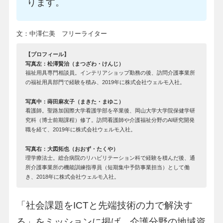
ります。
文：中澤仁美 フリーライター
【プロフィール】
写真左：松澤賢治（まつざわ・けんじ）
福祉用具専門相談員。インテリアショップ勤務の後、訪問介護事業所
の福祉用具部門で経験を積み、2019年に株式会社ウェルモ入社。
写真中：蒔田麻友子（まきた・まゆこ）
看護師。聖路加国際大学看護学部を卒業後、岡山大学大学院保健学研
究科（博士前期課程）修了。訪問看護師や介護福祉分野のAI研究開発
職を経て、2019年に株式会社ウェルモ入社。
写真右：大図拓也（おおず・たくや）
理学療法士。総合病院のリハビリテーション科で経験を積んだ後、通
所介護事業所の機能訓練指導員（短期集中予防事業担当）として働
き、2018年に株式会社ウェルモ入社。
「社会課題をICTと先端技術の力で解決す
る」をミッションに掲げ、介護分野の地域資