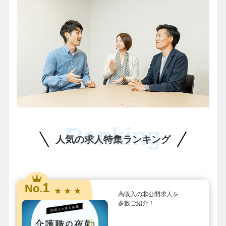
Ranking
人気の求人特集ランキング
1
No.
★ ★ ★
高収入の非公開求人を
多数ご紹介！