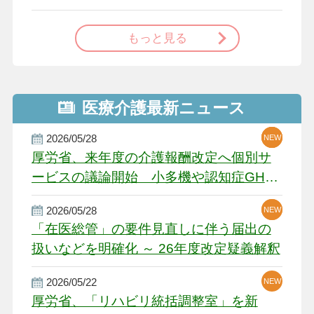
で
もっと見る
医療介護最新ニュース
2026/05/28
NEW
NEW
NEW
厚労省、来年度の介護報酬改定へ個別サ
ービスの議論開始 小多機や認知症GH、
厳しい経営環境に危機感
2026/05/28
NEW
NEW
「在医総管」の要件見直しに伴う届出の
扱いなどを明確化 ～ 26年度改定疑義解釈
2026/05/22
NEW
厚労省、「リハビリ統括調整室」を新