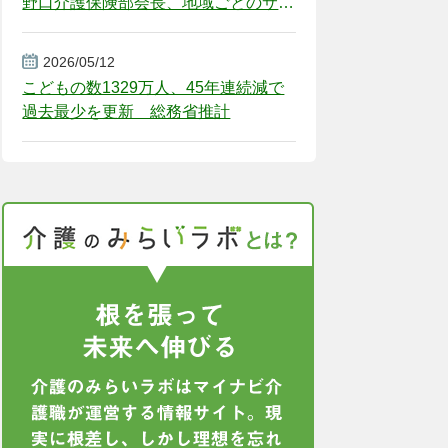
野口介護保険部会長、地域ごとのサー
ビス基盤整備を促す
2026/05/12
こどもの数1329万人、45年連続減で
過去最少を更新 総務省推計