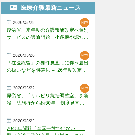
医療介護最新ニュース
2026/05/28
NEW
NEW
NEW
厚労省、来年度の介護報酬改定へ個別
サービスの議論開始 小多機や認知症
GH、厳しい経営環境に危機感
2026/05/28
NEW
NEW
「在医総管」の要件見直しに伴う届出
の扱いなどを明確化 ～ 26年度改定疑
義解釈
2026/05/22
NEW
厚労省、「リハビリ統括調整室」を新
設 法施行から約60年 制度見直し
視野
2026/05/22
2040年問題「全国一律ではない」