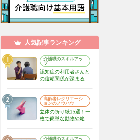
人気記事ランキング
介護職のスキルアッ
プ
認知症の利用者さんと
の信頼関係が深まる声
かけのコツ10選｜認知
症ケアの現場から
高齢者レクリエーシ
（22）
ョンのノウハウ
立体の折り紙15選！一
枚で簡単な動物や箱、
インテリアになる作品
まで
介護職のスキルアッ