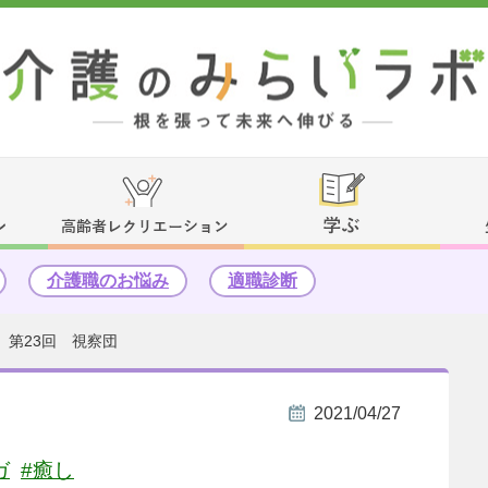
介護職のお悩み
適職診断
 第23回 視察団
2021/04/27
ガ
#癒し