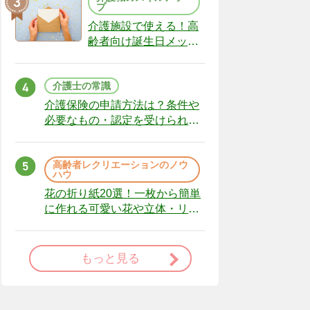
プ
介護施設で使える！高
齢者向け誕生日メッセ
ージの例文と書き方の
ポイント
介護士の常識
介護保険の申請方法は？条件や
必要なもの・認定を受けられな
かった場合の対処法
高齢者レクリエーションのノウ
ハウ
花の折り紙20選！一枚から簡単
に作れる可愛い花や立体・リー
スまで
もっと見る