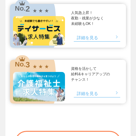
2
No.
★ ★ ★
人気急上昇！
夜勤・残業が少なく
未経験もOK！
詳細を見る
3
No.
★ ★ ★
資格を活かして
給料&キャリアアップの
チャンス！
詳細を見る