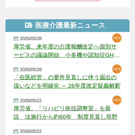
医療介護最新ニュース
2026/05/28
NEW
NEW
NEW
厚労省、来年度の介護報酬改定へ個別サ
ービスの議論開始 小多機や認知症GH、
厳しい経営環境に危機感
2026/05/28
NEW
NEW
「在医総管」の要件見直しに伴う届出の
扱いなどを明確化 ～ 26年度改定疑義解釈
2026/05/22
NEW
厚労省、「リハビリ統括調整室」を新
設 法施行から約60年 制度見直し視野
2026/05/22