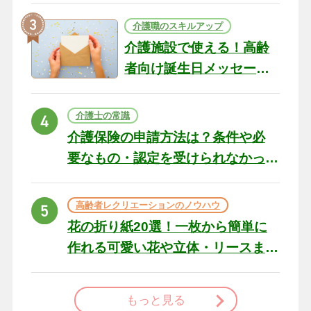
介護職のスキルアップ
介護施設で使える！高齢
者向け誕生日メッセージ
の例文と書き方のポイン
ト
介護士の常識
介護保険の申請方法は？条件や必
要なもの・認定を受けられなかっ
た場合の対処法
高齢者レクリエーションのノウハウ
花の折り紙20選！一枚から簡単に
作れる可愛い花や立体・リースま
で
もっと見る