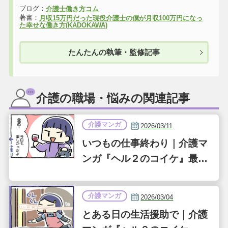
ブログ：
介護士働き方コム
著書：
月収15万円だった現役介護士の僕が月収100万円になっ
た幸せな働き方(KADOKAWA)
たんたんの執筆・監修記事
介護の職場・悩みの関連記事
介護マンガ
2026/03/11
いつもの仕事終わり｜介護マ
ンガ『ヘル２のコイケ』最終
話（第36話）
介護マンガ
2026/03/04
とある日の生活援助で｜介護