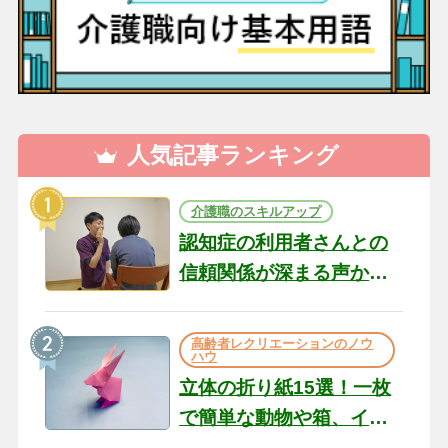
人気記事ランキング
介護職のスキルアップ
認知症の利用者さんとの
信頼関係が深まる声かけ
のコツ10選｜認知症ケア
の現場から（22）
高齢者レクリエーションのノウ
ハウ
立体の折り紙15選！一枚
で簡単な動物や箱、イン
テリアになる作品まで