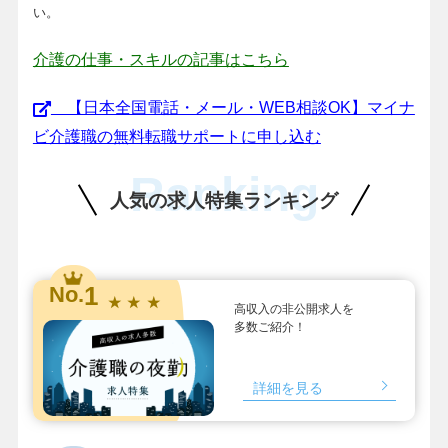
い。
介護の仕事・スキルの記事はこちら
【日本全国電話・メール・WEB相談OK】マイナ
ビ介護職の無料転職サポートに申し込む
Ranking
人気の求人特集ランキング
1
No.
★ ★ ★
高収入の非公開求人を
多数ご紹介！
詳細を見る