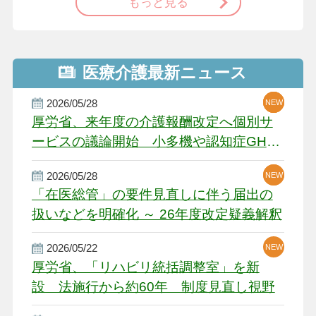
もっと見る
医療介護最新ニュース
2026/05/28
NEW
NEW
NEW
厚労省、来年度の介護報酬改定へ個別サ
ービスの議論開始 小多機や認知症GH、
厳しい経営環境に危機感
2026/05/28
NEW
NEW
「在医総管」の要件見直しに伴う届出の
扱いなどを明確化 ～ 26年度改定疑義解釈
2026/05/22
NEW
厚労省、「リハビリ統括調整室」を新
設 法施行から約60年 制度見直し視野