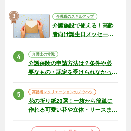
テリアになる作品まで
介護職のスキルアップ
介護施設で使える！高齢
者向け誕生日メッセージ
の例文と書き方のポイン
ト
介護士の常識
介護保険の申請方法は？条件や必
要なもの・認定を受けられなかっ
た場合の対処法
高齢者レクリエーションのノウハウ
花の折り紙20選！一枚から簡単に
作れる可愛い花や立体・リースま
で