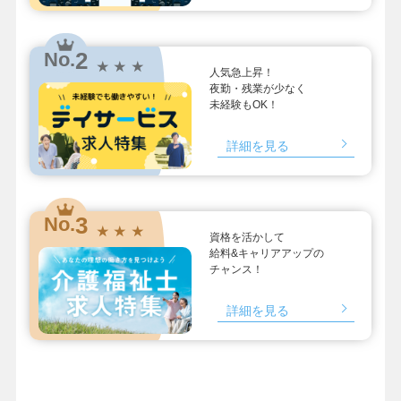
2
No.
★ ★ ★
人気急上昇！
夜勤・残業が少なく
未経験もOK！
詳細を見る
3
No.
★ ★ ★
資格を活かして
給料&キャリアアップの
チャンス！
詳細を見る