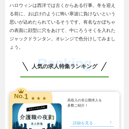
ハロウィンは西洋では古くからある行事。冬を迎え
る前に、おばけのように怖い寒波に負けないという
思いが込めたられているそうです。有名なかぼちゃ
の表面に顔型に穴をあけて、中にろうそくを入れた
ジャックドランタン。オレンジで色分けしてみまし
ょう。
Ranking
人気の求人特集ランキング
1
No.
★ ★ ★
高収入の非公開求人を
多数ご紹介！
詳細を見る