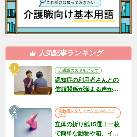
人気記事ランキング
介護職のスキルアップ
認知症の利用者さんとの
信頼関係が深まる声かけ
のコツ10選｜認知症ケア
の現場から（22）
高齢者レクリエーションのノウ
ハウ
立体の折り紙15選！一枚
で簡単な動物や箱、イン