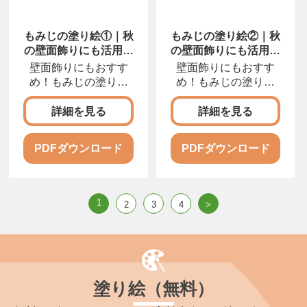
もみじの塗り絵①｜秋
もみじの塗り絵②｜秋
の壁面飾りにも活用で
の壁面飾りにも活用で
きる図案
きる図案
壁面飾りにもおすす
壁面飾りにもおすす
め！もみじの塗り絵
め！もみじの塗り絵
秋の壁面飾りの作り方
秋の壁面飾りの作り方
の
の
詳細を見る
詳細を見る
PDFダウンロード
PDFダウンロード
1
2
3
4
>
塗り絵（無料）