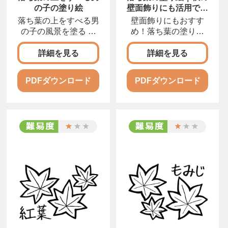
の子の塗り絵
壁面飾りにも活用でき
る図案
落ち葉の上をすべる男
壁面飾りにもおすす
の子の風景を塗る 秋
め！落ち葉の塗り絵
といえば、赤や黄色な
秋の壁面飾りの作り方
の
詳細を見る
詳細を見る
PDFダウンロード
PDFダウンロード