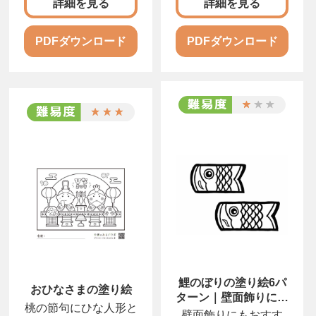
詳細を見る
詳細を見る
PDFダウンロード
PDFダウンロード
鯉のぼりの塗り絵6パ
おひなさまの塗り絵
ターン｜壁面飾りにも
桃の節句にひな人形と
活用できる図案
壁面飾りにもおすす