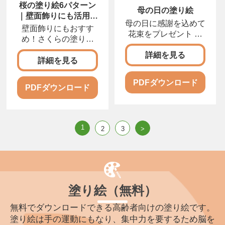
桜の塗り絵6パターン
母の日の塗り絵
｜壁面飾りにも活用で
母の日に感謝を込めて
きる図案
壁面飾りにもおすす
花束をプレゼント 母
め！さくらの塗り絵
の日にカーネーション
壁面飾りの作り方の記
詳細を見る
事
詳細を見る
PDFダウンロード
PDFダウンロード
1
2
3
>
塗り絵（無料）
無料でダウンロードできる高齢者向けの塗り絵です。
塗り絵は手の運動にもなり、集中力を要するため脳を