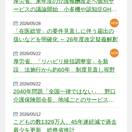
厚労省、来年度の介護報酬改定へ個別サ
ービスの議論開始 小多機や認知症GH、
厳しい経営環境に危機感
2026/05/28
NEW
NEW
「在医総管」の要件見直しに伴う届出の
扱いなどを明確化 ～ 26年度改定疑義解釈
2026/05/22
NEW
厚労省、「リハビリ統括調整室」を新
設 法施行から約60年 制度見直し視野
2026/05/22
2040年問題「全国一律ではない」 野口
介護保険部会長、地域ごとのサービス基
盤整備を促す
2026/05/12
こどもの数1329万人、45年連続減で過去
最少を更新 総務省推計