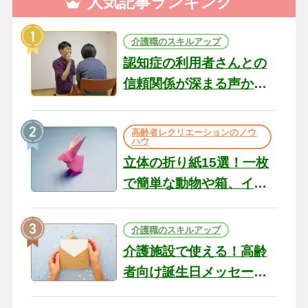
人気記事ランキング
介護職のスキルアップ
認知症の利用者さんとの
信頼関係が深まる声かけ
のコツ10選｜認知症ケア
の現場から（22）
高齢者レクリエーションのノウ
ハウ
立体の折り紙15選！一枚
で簡単な動物や箱、イン
テリアになる作品まで
介護職のスキルアップ
介護施設で使える！高齢
者向け誕生日メッセージ
の例文と書き方のポイン