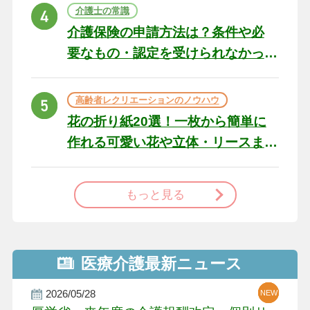
ト
介護士の常識
介護保険の申請方法は？条件や必
要なもの・認定を受けられなかっ
た場合の対処法
高齢者レクリエーションのノウハウ
花の折り紙20選！一枚から簡単に
作れる可愛い花や立体・リースま
で
もっと見る
医療介護最新ニュース
2026/05/28
NEW
NEW
NEW