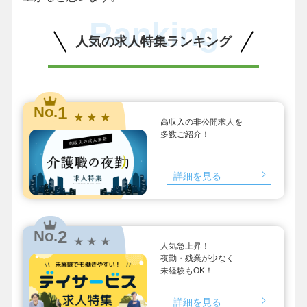
Ranking
人気の求人特集ランキング
1
No.
★ ★ ★
高収入の非公開求人を
多数ご紹介！
詳細を見る
2
No.
★ ★ ★
人気急上昇！
夜勤・残業が少なく
未経験もOK！
詳細を見る