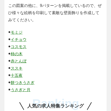
この図案の他に、9パターンを掲載しているので、ぜ
ひ様々な絵柄を印刷して素敵な壁面飾りを作成して
みてください。
●
モミジ
●
イチョウ
●
コスモス
●
柿の木
●
赤とんぼ
●
ススキ
●
十五夜
●
餅つきうさぎ
●
うさぎと月
Ranking
人気の求人特集ランキング