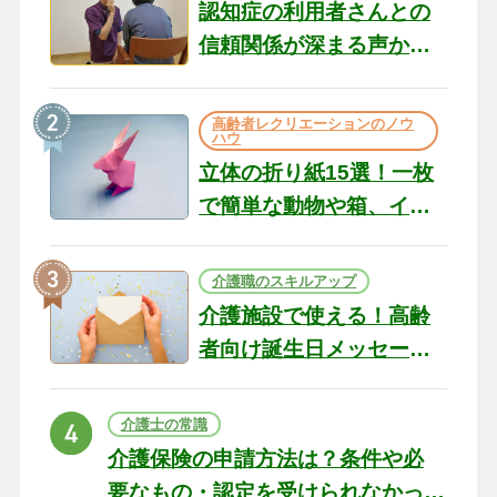
認知症の利用者さんとの
信頼関係が深まる声かけ
のコツ10選｜認知症ケア
の現場から（22）
高齢者レクリエーションのノウ
ハウ
立体の折り紙15選！一枚
で簡単な動物や箱、イン
テリアになる作品まで
介護職のスキルアップ
介護施設で使える！高齢
者向け誕生日メッセージ
の例文と書き方のポイン
ト
介護士の常識
介護保険の申請方法は？条件や必
要なもの・認定を受けられなかっ