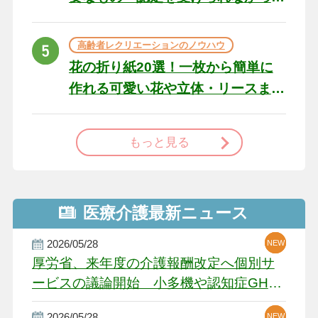
た場合の対処法
高齢者レクリエーションのノウハウ
花の折り紙20選！一枚から簡単に
作れる可愛い花や立体・リースま
で
もっと見る
医療介護最新ニュース
2026/05/28
NEW
NEW
NEW
厚労省、来年度の介護報酬改定へ個別サ
ービスの議論開始 小多機や認知症GH、
厳しい経営環境に危機感
2026/05/28
NEW
NEW