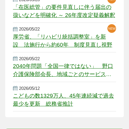
「在医総管」の要件見直しに伴う届出の
扱いなどを明確化 ～ 26年度改定疑義解釈
2026/05/22
NEW
厚労省、「リハビリ統括調整室」を新
設 法施行から約60年 制度見直し視野
2026/05/22
2040年問題「全国一律ではない」 野口
介護保険部会長、地域ごとのサービス基
盤整備を促す
2026/05/12
こどもの数1329万人、45年連続減で過去
最少を更新 総務省推計