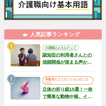
人気記事ランキング
介護職のスキルアップ
認知症の利用者さんとの
信頼関係が深まる声かけ
のコツ10選｜認知症ケア
の現場から（22）
高齢者レクリエーションのノウ
ハウ
立体の折り紙15選！一枚
で簡単な動物や箱、イン
テリアになる作品まで