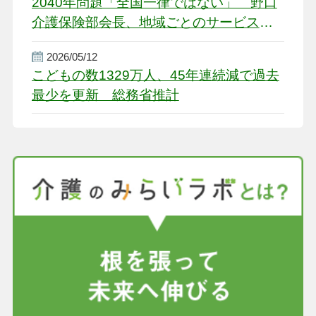
2040年問題「全国一律ではない」 野口
介護保険部会長、地域ごとのサービス基
盤整備を促す
2026/05/12
こどもの数1329万人、45年連続減で過去
最少を更新 総務省推計