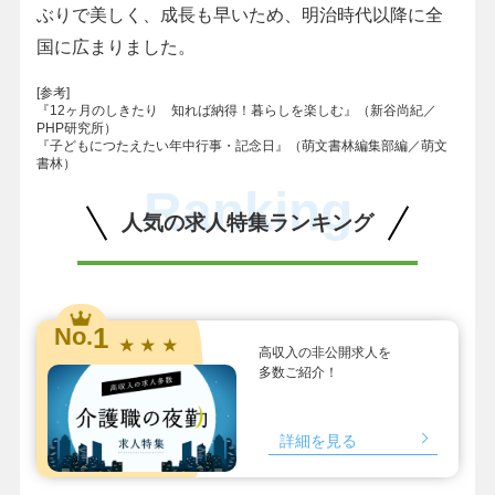
ぶりで美しく、成長も早いため、明治時代以降に全
国に広まりました。
[参考]
『12ヶ月のしきたり 知れば納得！暮らしを楽しむ』（新谷尚紀／
PHP研究所）
『子どもにつたえたい年中行事・記念日』（萌文書林編集部編／萌文
書林）
Ranking
人気の求人特集ランキング
1
No.
★ ★ ★
高収入の非公開求人を
多数ご紹介！
詳細を見る