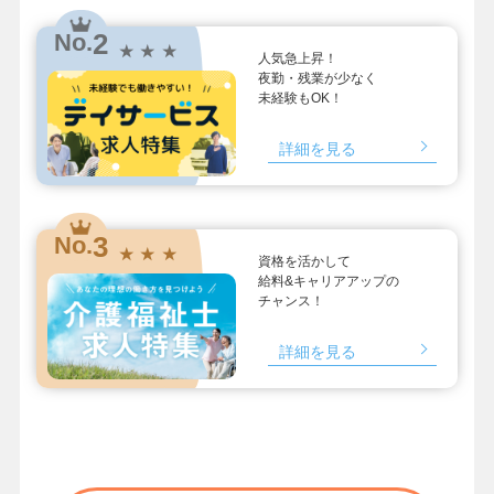
2
No.
★ ★ ★
人気急上昇！
夜勤・残業が少なく
未経験もOK！
詳細を見る
3
No.
★ ★ ★
資格を活かして
給料&キャリアアップの
チャンス！
詳細を見る