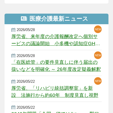
医療介護最新ニュース
2026/05/28
NEW
NEW
NEW
厚労省、来年度の介護報酬改定へ個別サ
ービスの議論開始 小多機や認知症GH、
厳しい経営環境に危機感
2026/05/28
NEW
NEW
「在医総管」の要件見直しに伴う届出の
扱いなどを明確化 ～ 26年度改定疑義解釈
2026/05/22
NEW
厚労省、「リハビリ統括調整室」を新
設 法施行から約60年 制度見直し視野
2026/05/22