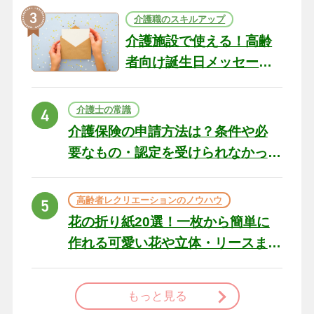
介護職のスキルアップ
介護施設で使える！高齢
者向け誕生日メッセージ
の例文と書き方のポイン
ト
介護士の常識
介護保険の申請方法は？条件や必
要なもの・認定を受けられなかっ
た場合の対処法
高齢者レクリエーションのノウハウ
花の折り紙20選！一枚から簡単に
作れる可愛い花や立体・リースま
で
もっと見る