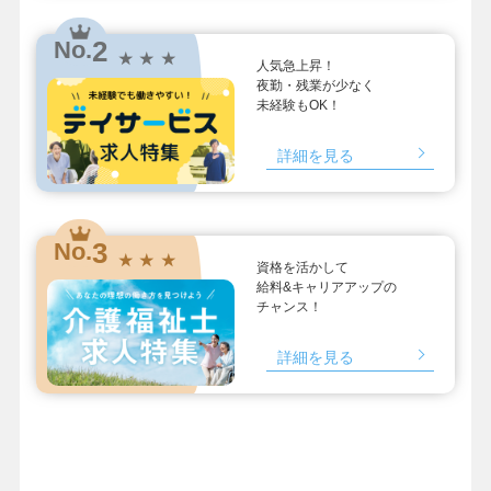
2
No.
★ ★ ★
人気急上昇！
夜勤・残業が少なく
未経験もOK！
詳細を見る
3
No.
★ ★ ★
資格を活かして
給料&キャリアアップの
チャンス！
詳細を見る