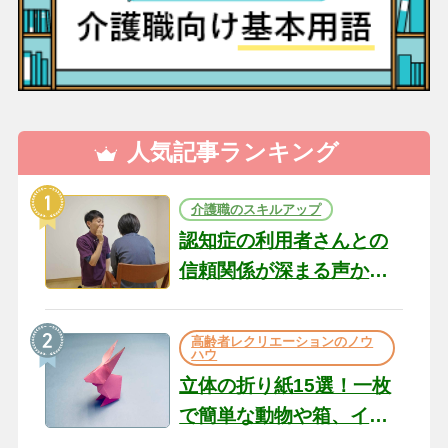
人気記事ランキング
介護職のスキルアップ
認知症の利用者さんとの
信頼関係が深まる声かけ
のコツ10選｜認知症ケア
の現場から（22）
高齢者レクリエーションのノウ
ハウ
立体の折り紙15選！一枚
で簡単な動物や箱、イン
テリアになる作品まで