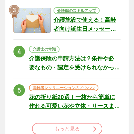
介護職のスキルアップ
介護施設で使える！高齢
者向け誕生日メッセージ
の例文と書き方のポイン
ト
介護士の常識
介護保険の申請方法は？条件や必
要なもの・認定を受けられなかっ
た場合の対処法
高齢者レクリエーションのノウハウ
花の折り紙20選！一枚から簡単に
作れる可愛い花や立体・リースま
で
もっと見る