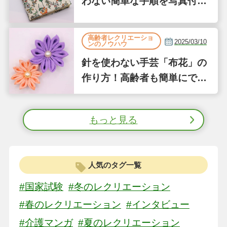
わない簡単な手順を写真付き
で解説
高齢者レクリエーショ
2025/03/10
ンのノウハウ
針を使わない手芸「布花」の
作り方！高齢者も簡単にでき
る縫わない工作①
もっと見る
人気のタグ一覧
#国家試験
#冬のレクリエーション
#春のレクリエーション
#インタビュー
#介護マンガ
#夏のレクリエーション