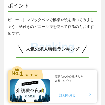
ポイント
ビニールにマジックペンで模様や絵を描いてみまし
ょう。柄付きのビニール袋を使って作るのもおすす
めです。
Ranking
人気の求人特集ランキング
1
No.
★ ★ ★
高収入の非公開求人を
多数ご紹介！
詳細を見る