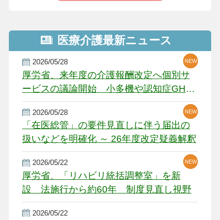
医療介護最新ニュース
2026/05/28
NEW
NEW
NEW
厚労省、来年度の介護報酬改定へ個別サ
ービスの議論開始 小多機や認知症GH、
厳しい経営環境に危機感
2026/05/28
NEW
NEW
「在医総管」の要件見直しに伴う届出の
扱いなどを明確化 ～ 26年度改定疑義解釈
2026/05/22
NEW
厚労省、「リハビリ統括調整室」を新
設 法施行から約60年 制度見直し視野
2026/05/22