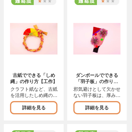
古紙でできる「しめ
ダンボールでできる
縄」の作り方【工作】
「羽子板」の作り方
【工作】
クラフト紙など、古紙
邪気避けとして欠かせ
を活用したしめ縄の工
ない羽子板は、厚みの
作アイディアです。縄
あるダンボールでの工
詳細を見る
詳細を見る