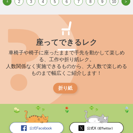
1
2
3
4
5
6
7
8
9
10
>
座ってできるレク
車椅子や椅子に座ったままで手先を動かして楽しめ
る、工作や折り紙レク。
人数関係なく実施できるものから、大人数で楽しめる
ものまで幅広くご紹介します！
折り紙