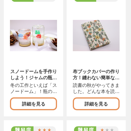
スノードームを手作り
布ブックカバーの作り
しよう！ジャムの瓶な
方！縫わない簡単な手
どを使った簡単な作
順を写真付きで解説
冬の工作といえば「ス
読書の秋がやってきま
り...
ノードーム」！瓶の中
した。どんな本を読ん
でキラキラ舞うラメは
でいるか、周囲の人に
詳細を見る
詳細を見る