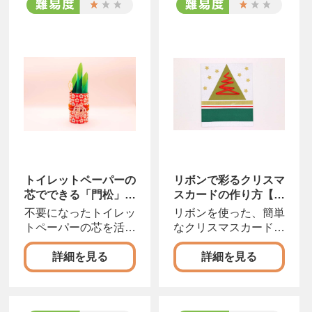
トイレットペーパーの
リボンで彩るクリスマ
芯でできる「門松」の
スカードの作り方【工
作り方【工作】
作】
不要になったトイレッ
リボンを使った、簡単
トペーパーの芯を活用
なクリスマスカードの
した、ミニ門松の工作
アイディアです。おし
詳細を見る
詳細を見る