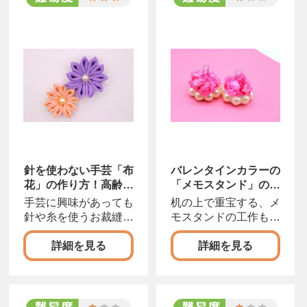
針を使わない手芸「布
バレンタインカラーの
花」の作り方！高齢者
「メモスタンド」の作
も簡単にできる縫わ
り方【工作】
手芸に興味があっても
机の上で重宝する、メ
な...
針や糸を使うお裁縫は
モスタンドの工作もい
苦手...。そんな人
いですね。バレンタイ
詳細を見る
詳細を見る