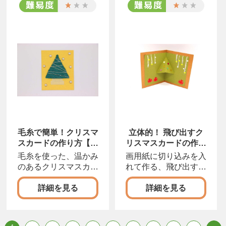
毛糸で簡単！クリスマ
立体的！ 飛び出すク
スカードの作り方【工
リスマスカードの作り
作】
方【工作】
毛糸を使った、温かみ
画用紙に切り込みを入
のあるクリスマスカー
れて作る、飛び出すク
ドのアイディアです。
リスマスカードのアイ
詳細を見る
詳細を見る