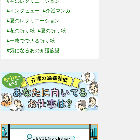
#春のレクリエーション
#インタビュー
#介護マンガ
#夏のレクリエーション
#花の折り紙
#夏の折り紙
#一枚でできる折り紙
#気になるあの介護施設