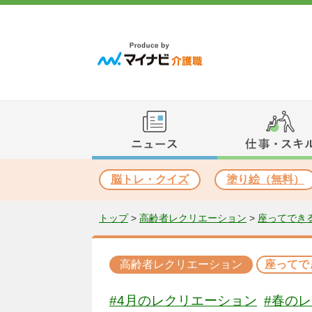
脳トレ・クイズ
塗り絵（無料）
トップ
>
高齢者レクリエーション
>
座ってでき
高齢者レクリエーション
座ってで
#4月のレクリエーション
#春の