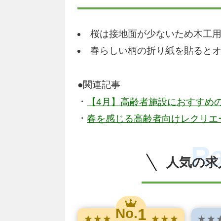
桜は接地面が少ないため木工
春らしい柄の折り紙を貼ると
●関連記事
・
【4月】高齢者施設におすすめ
・
春を感じる高齢者向けレクリエ
R
人気の求
1
No.
★ ★ ★
★ ★ ★
★ ★ 