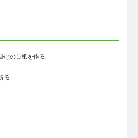
掛けの台紙を作る
折る