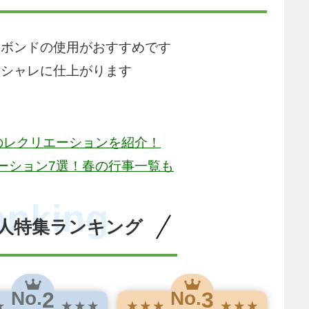
用ボンドの使用がおすすめです
オシャレに仕上がります
のレクリエーションを紹介！
ーション7選！春の行事一覧も
anking
人特集ランキング
2
3
No.
No.
★
★ ★ ★
★ ★ ★
★ ★ ★