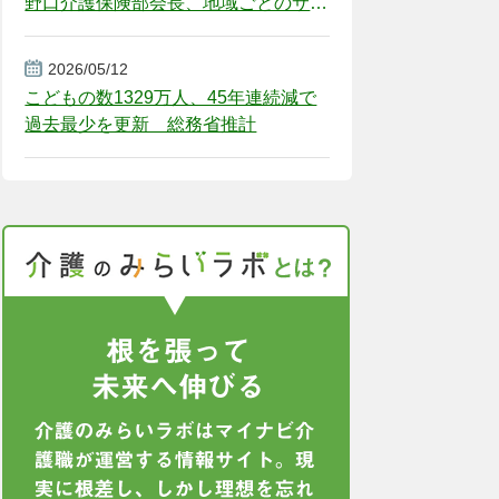
野口介護保険部会長、地域ごとのサー
ビス基盤整備を促す
2026/05/12
こどもの数1329万人、45年連続減で
過去最少を更新 総務省推計