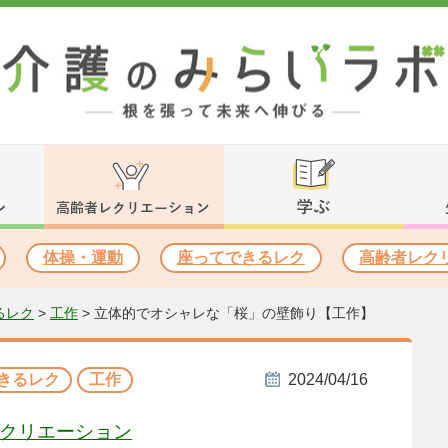
体操・運動
座ってできるレク
高齢者レク
るレク
>
工作
>
立体的でオシャレな「桜」の壁飾り【工作】
きるレク
工作
2024/04/16
レクリエーション