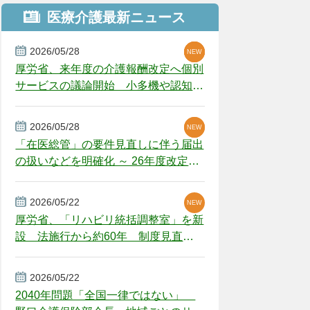
医療介護最新ニュース
2026/05/28
NEW
NEW
NEW
厚労省、来年度の介護報酬改定へ個別
サービスの議論開始 小多機や認知症
GH、厳しい経営環境に危機感
2026/05/28
NEW
NEW
「在医総管」の要件見直しに伴う届出
の扱いなどを明確化 ～ 26年度改定疑
義解釈
2026/05/22
NEW
厚労省、「リハビリ統括調整室」を新
設 法施行から約60年 制度見直し
視野
2026/05/22
2040年問題「全国一律ではない」