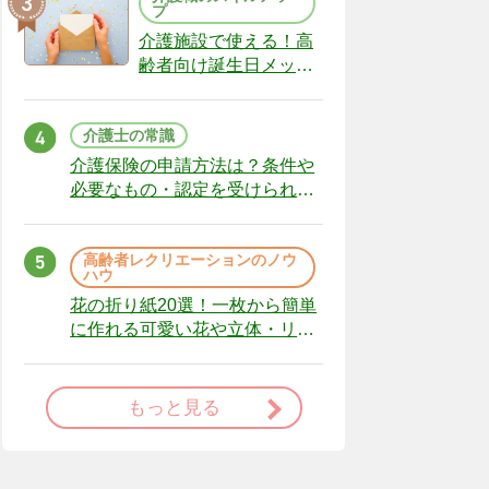
プ
介護施設で使える！高
齢者向け誕生日メッセ
ージの例文と書き方の
ポイント
介護士の常識
介護保険の申請方法は？条件や
必要なもの・認定を受けられな
かった場合の対処法
高齢者レクリエーションのノウ
ハウ
花の折り紙20選！一枚から簡単
に作れる可愛い花や立体・リー
スまで
もっと見る